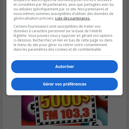
et consultées par 66 partenaires, ainsi que partagées avec lui,
ou utilisées spécifiquement par ce site. Nos partenaires et
nous-mêmes sommes susceptibles d'utiliser des données de
BOUCHERVILLE
géolocalisation précises.
Liste des partenaires.
Publié le 6 août 2026 à 14h50
Le tube nord du pont-tunnel Louis-
Certains fournisseurs sont susceptibles de traiter vos
Hippolyte-La Fontaine se dote d’une
données à caractère personnel sur la base de l'intérêt
légitime. Vous pouvez vous y opposer en gérant vos options
nouvelle chaussée
ci-dessous. Recherchez un lien en bas de cette page ou dans
le menu du site pour gérer ou retirer votre consentement
dans les paramètres des cookies et de confidentialité.
Autoriser
Gérer vos préférences