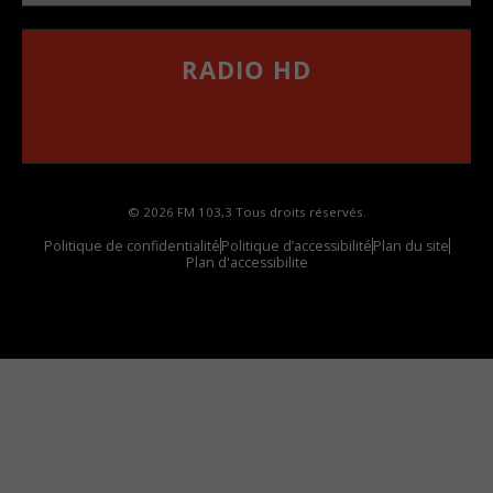
RADIO HD
••••••••••••••••••
Comment synthoniser la fréquence HD dans
votre voiture
© 2026 FM 103,3 Tous droits réservés.
Politique de confidentialité
Politique d’accessibilité
Plan du site
Plan d'accessibilite