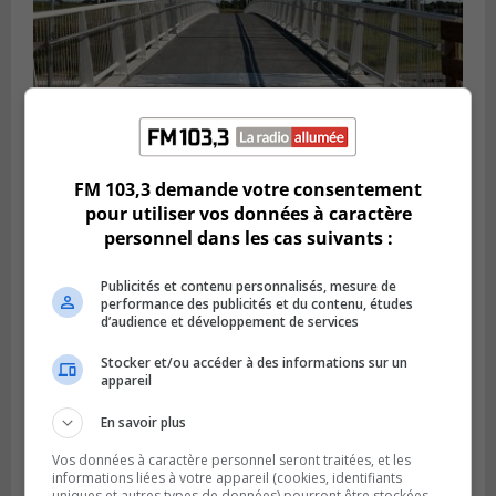
FM 103,3 demande votre consentement
BROSSARD
pour utiliser vos données à caractère
Publié le 6 août 2026 à 16h00
La piste cyclable de Brossard au pont S.-De
personnel dans les cas suivants :
Champlain est ouverte
Publicités et contenu personnalisés, mesure de
performance des publicités et du contenu, études
d’audience et développement de services
Stocker et/ou accéder à des informations sur un
appareil
En savoir plus
Vos données à caractère personnel seront traitées, et les
informations liées à votre appareil (cookies, identifiants
uniques et autres types de données) pourront être stockées