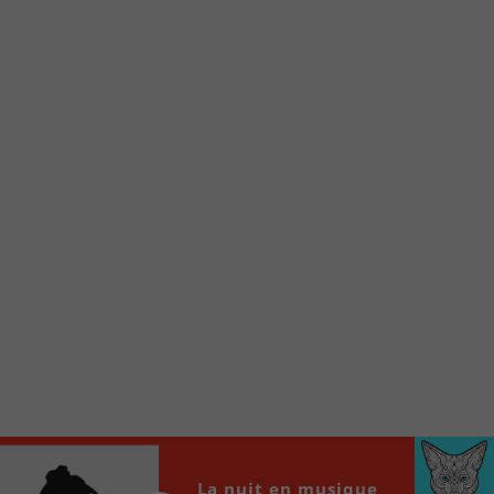
Voici la procédure ;)
À partir de votre téléphone, allez sur le site
internet de la Radio allumée au
www.fm1033.ca
Ensuite cliquez sur l’icône situé au bas de
votre écran
(celui qui représente un carré incluant une
flèche dirigé vers le haut)
Cliquez maintenant sur l’option Ajouter sur
l’écran d’accueil et vous verrez apparaître le
logo du FM 103,3
Faites Enregistrer en haut à droite.
Et voilà! Toutes les infos et l’écoute de votre radio
locale vous sont maintenant accessibles en un clic!
Audio
00:00
00:00
Player
La nuit en musique