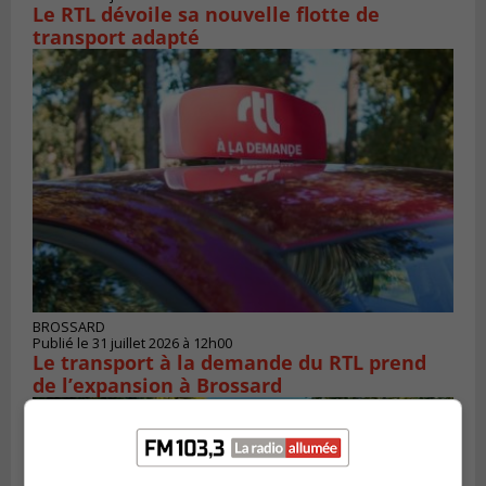
Le RTL dévoile sa nouvelle flotte de
transport adapté
BROSSARD
Publié le 31 juillet 2026 à 12h00
Le transport à la demande du RTL prend
de l’expansion à Brossard