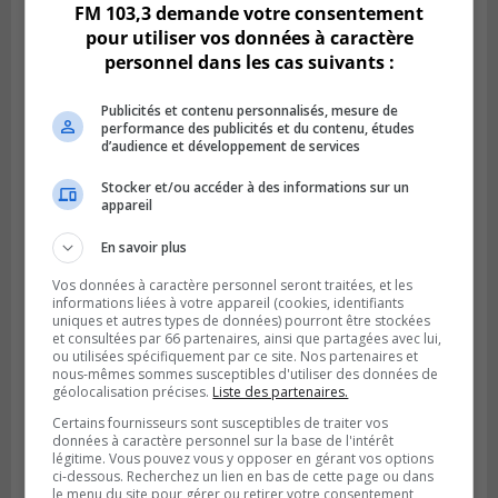
FM 103,3 demande votre consentement
pour utiliser vos données à caractère
personnel dans les cas suivants :
Publicités et contenu personnalisés, mesure de
performance des publicités et du contenu, études
d’audience et développement de services
Stocker et/ou accéder à des informations sur un
BOUCHERVILLE
appareil
Publié le 31 juillet 2026 à 06h57
Boucherville veut de la sécurité
En savoir plus
ferroviaire sur son territoire
Vos données à caractère personnel seront traitées, et les
informations liées à votre appareil (cookies, identifiants
uniques et autres types de données) pourront être stockées
et consultées par 66 partenaires, ainsi que partagées avec lui,
ou utilisées spécifiquement par ce site. Nos partenaires et
nous-mêmes sommes susceptibles d'utiliser des données de
géolocalisation précises.
Liste des partenaires.
Certains fournisseurs sont susceptibles de traiter vos
données à caractère personnel sur la base de l'intérêt
légitime. Vous pouvez vous y opposer en gérant vos options
ci-dessous. Recherchez un lien en bas de cette page ou dans
le menu du site pour gérer ou retirer votre consentement