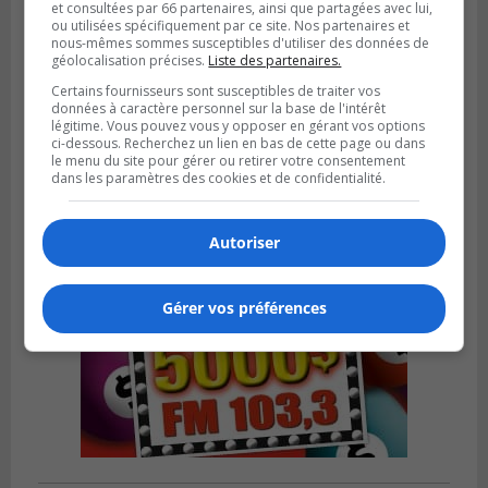
et consultées par 66 partenaires, ainsi que partagées avec lui,
ou utilisées spécifiquement par ce site. Nos partenaires et
nous-mêmes sommes susceptibles d'utiliser des données de
géolocalisation précises.
Liste des partenaires.
LONGUEUIL
Publié le 5 août 2026 à 08h38
Certains fournisseurs sont susceptibles de traiter vos
Les Ducs s’inclinent 4‑3 face à ABC 16U
données à caractère personnel sur la base de l'intérêt
dans un match serré à Longueuil
légitime. Vous pouvez vous y opposer en gérant vos options
ci-dessous. Recherchez un lien en bas de cette page ou dans
le menu du site pour gérer ou retirer votre consentement
dans les paramètres des cookies et de confidentialité.
Autoriser
Gérer vos préférences