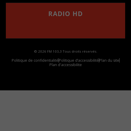
RADIO HD
••••••••••••••••••
Comment synthoniser la fréquence HD dans
votre voiture
© 2026 FM 103,3 Tous droits réservés.
Politique de confidentialité
Politique d’accessibilité
Plan du site
Plan d'accessibilite