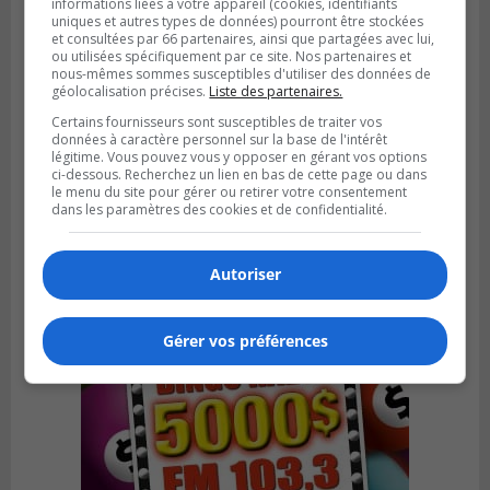
informations liées à votre appareil (cookies, identifiants
uniques et autres types de données) pourront être stockées
et consultées par 66 partenaires, ainsi que partagées avec lui,
ou utilisées spécifiquement par ce site. Nos partenaires et
nous-mêmes sommes susceptibles d'utiliser des données de
géolocalisation précises.
Liste des partenaires.
Certains fournisseurs sont susceptibles de traiter vos
BOUCHERVILLE
données à caractère personnel sur la base de l'intérêt
Publié le 13 juillet 2026 à 10h43
légitime. Vous pouvez vous y opposer en gérant vos options
Boucherville et le CSSP discutent d’une
ci-dessous. Recherchez un lien en bas de cette page ou dans
Planification scolaire
le menu du site pour gérer ou retirer votre consentement
dans les paramètres des cookies et de confidentialité.
Autoriser
Gérer vos préférences