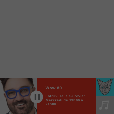
internet de la Radio allumée au
www.fm1033.ca
Ensuite cliquez sur l’icône situé au bas de
votre écran
(celui qui représente un carré incluant une
flèche dirigé vers le haut)
Cliquez maintenant sur l’option Ajouter sur
l’écran d’accueil et vous verrez apparaître le
logo du FM 103,3
Faites Enregistrer en haut à droite.
Et voilà! Toutes les infos et l’écoute de votre radio
locale vous sont maintenant accessibles en un clic!
Audio
Wow 80
00:00
00:00
Player
Patrick Delisle-Crevier
Mercredi de 19h00 à
21h00