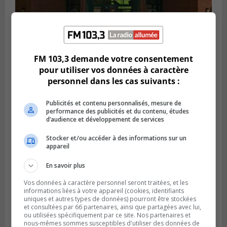
VIEUX-LONGUEUIL
Publié le 28 juillet 2026 à 07h44
FM 103,3 demande votre consentement
La Tablée des chefs obtient un appui
pour utiliser vos données à caractère
financier pour poursuivre sa mission
personnel dans les cas suivants :
Publicités et contenu personnalisés, mesure de
performance des publicités et du contenu, études
d’audience et développement de services
Stocker et/ou accéder à des informations sur un
appareil
En savoir plus
Vos données à caractère personnel seront traitées, et les
informations liées à votre appareil (cookies, identifiants
uniques et autres types de données) pourront être stockées
et consultées par 66 partenaires, ainsi que partagées avec lui,
BOUCHERVILLE
ou utilisées spécifiquement par ce site. Nos partenaires et
Publié le 27 juillet 2026 à 19h58
nous-mêmes sommes susceptibles d'utiliser des données de
Metro prend les moyens pour protéger son