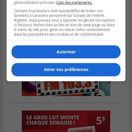
géolocalisation précises.
Liste des partenaires.
personnel cadre
Certains fournisseurs sont susceptibles de traiter vos
données à caractère personnel sur la base de l'intérêt
légitime. Vous pouvez vous y opposer en gérant vos options
ci-dessous. Recherchez un lien en bas de cette page ou dans
le menu du site pour gérer ou retirer votre consentement
dans les paramètres des cookies et de confidentialité.
Autoriser
Gérer vos préférences