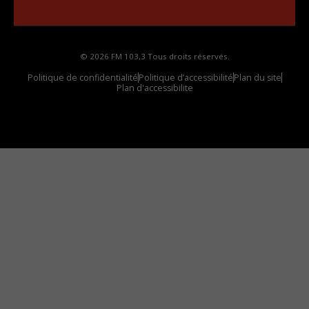
votre voiture
© 2026 FM 103,3 Tous droits réservés.
Politique de confidentialité
Politique d’accessibilité
Plan du site
Plan d'accessibilite
Comment installer notre vignette sur votre