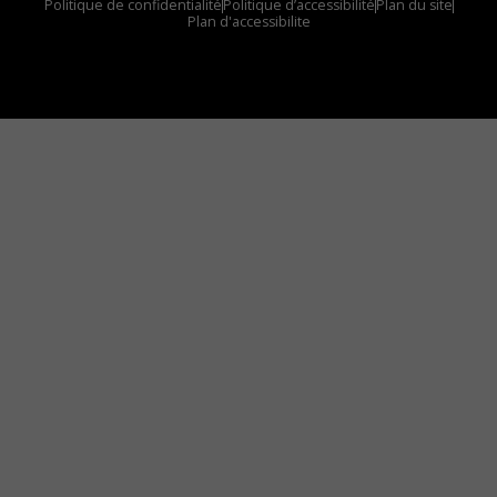
Politique de confidentialité
Politique d’accessibilité
Plan du site
Plan d'accessibilite
Comment installer notre vignette sur votre
appareil mobile
Vous avez envie d’écouter le FM 103,3 ou notre