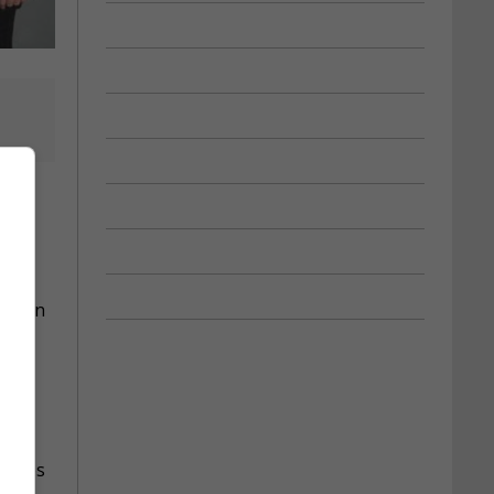
ier
mme en
 d’or
re des