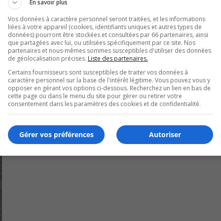
ommissaire de la CSP pour leur engagement.
En savoir plus
Vos données à caractère personnel seront traitées, et les informations
et fait partie des artisans qui ont bâti la réputation de
liées à votre appareil (cookies, identifiants uniques et autres types de
 démarque avantageusement dans le réseau de l’éducation. M
données) pourront être stockées et consultées par 66 partenaires, ainsi
que partagées avec lui, ou utilisées spécifiquement par ce site. Nos
ne
Joyal
, directeur du CFPP.
partenaires et nous-mêmes sommes susceptibles d'utiliser des données
de géolocalisation précises.
Liste des partenaires.
Certains fournisseurs sont susceptibles de traiter vos données à
caractère personnel sur la base de l'intérêt légitime. Vous pouvez vous y
opposer en gérant vos options ci-dessous. Recherchez un lien en bas de
cette page ou dans le menu du site pour gérer ou retirer votre
consentement dans les paramètres des cookies et de confidentialité.
Gérer vos préférences
Autoriser