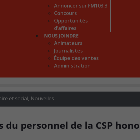
Annoncer sur FM103,3
Concours
Opportunités
d’affaires
NOUS JOINDRE
Animateurs
Journalistes
Équipe des ventes
Administration
re et social
,
Nouvelles
s du personnel de la CSP hono