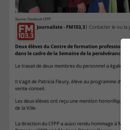
Source: Facebook CFPP
|
Journaliste - FM103,3
Contacter le ou la 
Deux élèves du Centre de formation professionnelle
dans le cadre de la Semaine de la persévérance sco
Le travail de deux membres du personnel a égalemen
Il s’agit de
Patricia Fleury
, élève au programme d’assi
vente-conseil.
Les deux élèves ont reçu une mention honorifique d
de la Ville.
La direction du CFPP a aussi rendu hommage à Ma