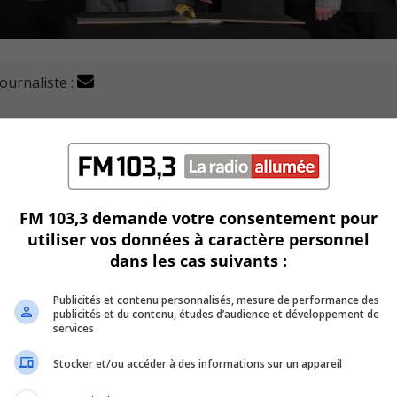
journaliste :
 des Patriotes (CFPP) ont été honorés le 25 février dern
laire à Sainte-Julie.
t été souligné.
15
FM 103,3 demande votre consentement pour
utiliser vos données à caractère personnel
stance dentaire,
et Tommy David-Leclerc
, élève au progra
dans les cas suivants :
Publicités et contenu personnalisés, mesure de performance des
u Conseil des commissaires et
ont été invités à signer le livre
publicités et du contenu, études d’audience et développement de
services
Stocker et/ou accéder à des informations sur un appareil
dame Hélène Roberge,
ex-présidente
de la Commission scolai