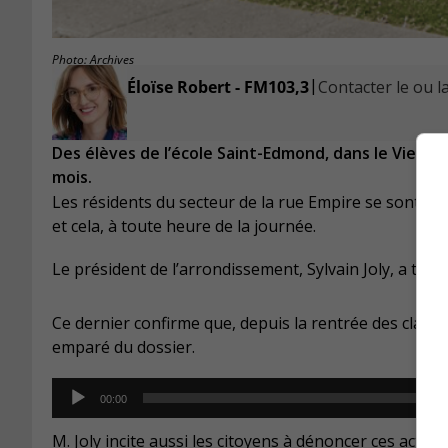
Photo: Archives
|
Éloïse Robert - FM103,3
Contacter le ou la
Des élèves de l’école Saint-Edmond, dans le Vieux-
mois.
Les résidents du secteur de la rue Empire se sont plai
et cela, à toute heure de la journée.
Le président de l’arrondissement, Sylvain Joly, a tenu l
Ce dernier confirme que, depuis la rentrée des classes
emparé du dossier.
Audio
00:00
Player
M. Joly incite aussi les citoyens à dénoncer ces actes