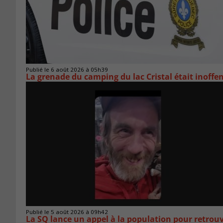
Publié le 6 août 2026 à 05h39
La grenade du camping du lac Cristal était inoffe
Publié le 5 août 2026 à 09h42
La SQ lance un appel à la population pour retro