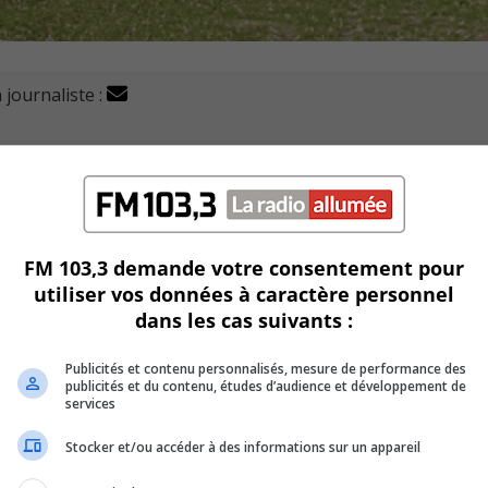
 journaliste :
Greenfield Park, dérangeraient le voisinage depuis plusie
nts d’actes d’incivilité, comme des coups de pieds dans les p
FM 103,3 demande votre consentement pour
utiliser vos données à caractère personnel
ors du dernier conseil, à faire le suivi de cette affaire.
dans les cas suivants :
, le Service de police de l’agglomération de Longueuil s’est
Publicités et contenu personnalisés, mesure de performance des
publicités et du contenu, études d’audience et développement de
services
U
00:00
Stocker et/ou accéder à des informations sur un appareil
U
Ar
 d’incivilité auprès des élus de l’arrondissement ou directeme