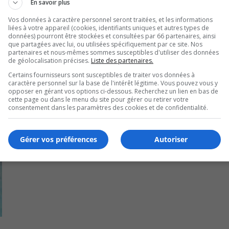
En savoir plus
ke
to
Vos données à caractère personnel seront traitées, et les informations
liées à votre appareil (cookies, identifiants uniques et autres types de
in
données) pourront être stockées et consultées par 66 partenaires, ainsi
or
que partagées avec lui, ou utilisées spécifiquement par ce site. Nos
partenaires et nous-mêmes sommes susceptibles d'utiliser des données
de
de géolocalisation précises.
Liste des partenaires.
vo
Certains fournisseurs sont susceptibles de traiter vos données à
caractère personnel sur la base de l'intérêt légitime. Vous pouvez vous y
opposer en gérant vos options ci-dessous. Recherchez un lien en bas de
cette page ou dans le menu du site pour gérer ou retirer votre
consentement dans les paramètres des cookies et de confidentialité.
Gérer vos préférences
Autoriser