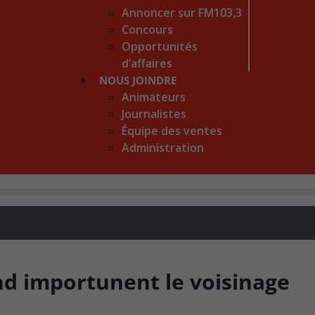
Annoncer sur FM103,3
Concours
Opportunités
d’affaires
NOUS JOINDRE
Animateurs
Journalistes
Équipe des ventes
Administration
nd importunent le voisinage