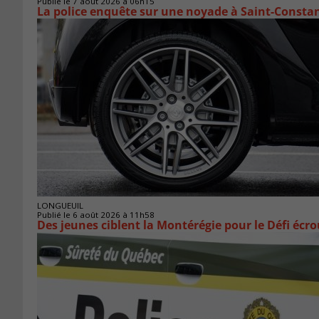
Publié le 7 août 2026 à 06h15
La police enquête sur une noyade à Saint-Consta
LONGUEUIL
Publié le 6 août 2026 à 11h58
Des jeunes ciblent la Montérégie pour le Défi écr