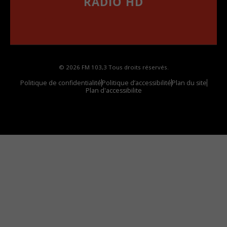
RADIO HD
••••••••••••••••••
Comment synthoniser la fréquence HD dans
votre voiture
© 2026 FM 103,3 Tous droits réservés.
Politique de confidentialité
Politique d’accessibilité
Plan du site
Plan d'accessibilite