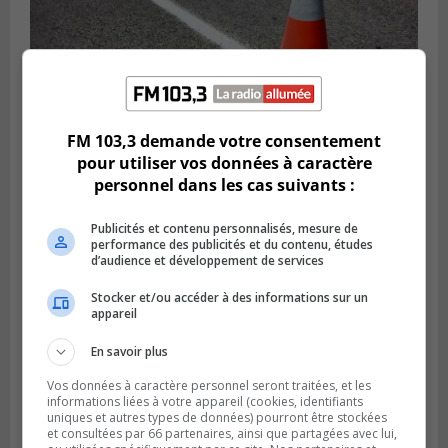
FM 103,3 demande votre consentement
pour utiliser vos données à caractère
Publié le 29 juillet 2026 à 10h47
personnel dans les cas suivants :
Des travaux de marquage de nuit
entraînent des entraves sur la Rive-Sud
Publicités et contenu personnalisés, mesure de
performance des publicités et du contenu, études
d’audience et développement de services
Stocker et/ou accéder à des informations sur un
appareil
En savoir plus
Vos données à caractère personnel seront traitées, et les
informations liées à votre appareil (cookies, identifiants
uniques et autres types de données) pourront être stockées
et consultées par 66 partenaires, ainsi que partagées avec lui,