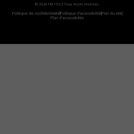
© 2026 FM 103,3 Tous droits réservés.
Politique de confidentialité
Politique d’accessibilité
Plan du site
Plan d'accessibilite
Comment installer notre vignette sur votre
appareil mobile