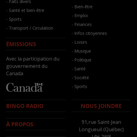
- Faits divers
- Bien-être
- Santé et bien-être
- Emploi
- Sports
- Finances
- Transport / Circulation
- Infos citoyennes
- Loisirs
ÉMISSIONS
- Musique
Avec la participation du
- Politique
gouvernement du
- Santé
Canada
- Société
- Sports
BINGO RADIO
NOUS JOINDRE
91,rue Saint-Jean
À PROPOS
Longueuil (Québec)
J4H 2W8