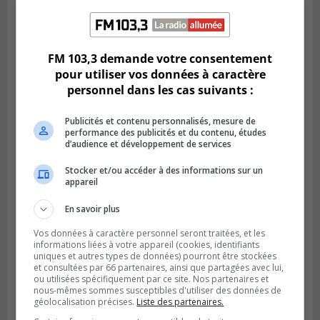
Publié le 6 juillet 2026 à 11h18
Climat Québec dévoile deux candidats
FM 103,3 demande votre consentement
pour l’Agglomération
pour utiliser vos données à caractère
personnel dans les cas suivants :
Publicités et contenu personnalisés, mesure de
performance des publicités et du contenu, études
d’audience et développement de services
Stocker et/ou accéder à des informations sur un
appareil
En savoir plus
Vos données à caractère personnel seront traitées, et les
informations liées à votre appareil (cookies, identifiants
uniques et autres types de données) pourront être stockées
Publié le 6 juillet 2026 à 09h33
et consultées par 66 partenaires, ainsi que partagées avec lui,
Longueuil conclue un contrat pour
ou utilisées spécifiquement par ce site. Nos partenaires et
valoriser des cendres d’incinération
nous-mêmes sommes susceptibles d'utiliser des données de
géolocalisation précises.
Liste des partenaires.