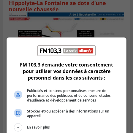
Hippolyte-La Fontaine se dote d’une
nouvelle chaussée
FM 103,3 demande votre consentement
pour utiliser vos données à caractère
personnel dans les cas suivants :
BOUCHERVILLE
Publicités et contenu personnalisés, mesure de
Publié le 5 août 2026 à 15h25
performance des publicités et du contenu, études
Le MTMD annonce des fermetures sur
d’audience et développement de services
l’autoroute 20 à Boucherville
Stocker et/ou accéder à des informations sur un
appareil
En savoir plus