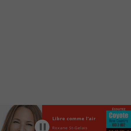
Voici la procédure ;)
À partir de votre téléphone, allez sur le site
internet de la Radio allumée au
www.fm1033.ca
Ensuite cliquez sur l’icône situé au bas de
votre écran
(celui qui représente un carré incluant une
flèche dirigé vers le haut)
Cliquez maintenant sur l’option Ajouter sur
l’écran d’accueil et vous verrez apparaître le
logo du FM 103,3
Faites Enregistrer en haut à droite.
Et voilà! Toutes les infos et l’écoute de votre radio
locale vous sont maintenant accessibles en un clic!
ÉCOUTEZ
Audio
Libre comme l’air
00:00
00:00
Player
Roxane St-Gelais