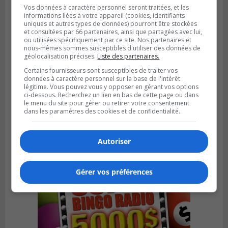
Vos données à caractère personnel seront traitées, et les
informations liées à votre appareil (cookies, identifiants
uniques et autres types de données) pourront être stockées
et consultées par 66 partenaires, ainsi que partagées avec lui,
ou utilisées spécifiquement par ce site. Nos partenaires et
nous-mêmes sommes susceptibles d'utiliser des données de
géolocalisation précises.
Liste des partenaires.
Certains fournisseurs sont susceptibles de traiter vos
données à caractère personnel sur la base de l'intérêt
légitime. Vous pouvez vous y opposer en gérant vos options
VIEUX-LONGUEUIL
Publié le 31 juillet 2026 à 14h20
ci-dessous. Recherchez un lien en bas de cette page ou dans
Le RTL dévoile sa nouvelle flotte de
le menu du site pour gérer ou retirer votre consentement
dans les paramètres des cookies et de confidentialité.
transport adapté
Autoriser
Gérer vos préférences