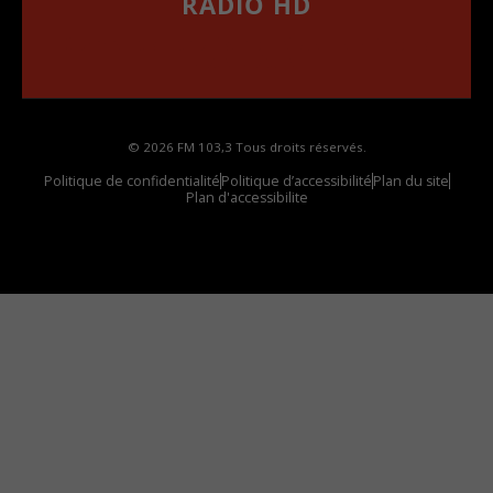
RADIO HD
••••••••••••••••••
Comment synthoniser la fréquence HD dans
votre voiture
© 2026 FM 103,3 Tous droits réservés.
Politique de confidentialité
Politique d’accessibilité
Plan du site
Plan d'accessibilite