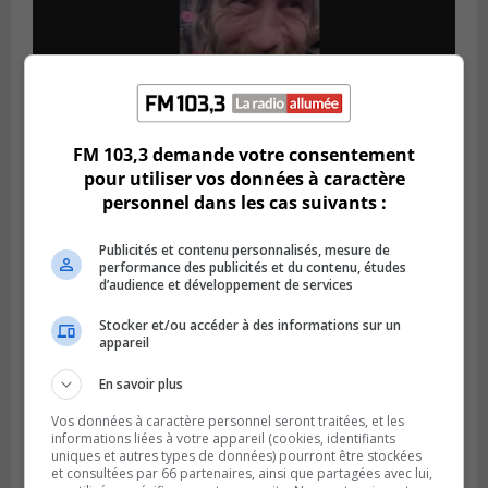
FM 103,3 demande votre consentement
Publié le 5 août 2026 à 09h42
pour utiliser vos données à caractère
La SQ lance un appel à la population pour
personnel dans les cas suivants :
retrouver un homme disparu
Publicités et contenu personnalisés, mesure de
performance des publicités et du contenu, études
d’audience et développement de services
Stocker et/ou accéder à des informations sur un
appareil
En savoir plus
Vos données à caractère personnel seront traitées, et les
informations liées à votre appareil (cookies, identifiants
uniques et autres types de données) pourront être stockées
et consultées par 66 partenaires, ainsi que partagées avec lui,