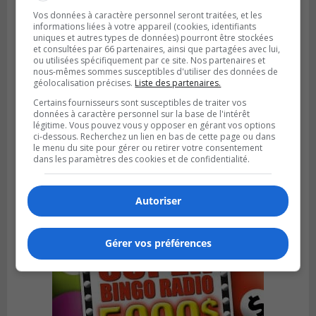
Vos données à caractère personnel seront traitées, et les
informations liées à votre appareil (cookies, identifiants
uniques et autres types de données) pourront être stockées
et consultées par 66 partenaires, ainsi que partagées avec lui,
ou utilisées spécifiquement par ce site. Nos partenaires et
nous-mêmes sommes susceptibles d'utiliser des données de
géolocalisation précises.
Liste des partenaires.
Certains fournisseurs sont susceptibles de traiter vos
données à caractère personnel sur la base de l'intérêt
légitime. Vous pouvez vous y opposer en gérant vos options
LA PRAIRIE
ci-dessous. Recherchez un lien en bas de cette page ou dans
Publié le 4 août 2026 à 15h50
le menu du site pour gérer ou retirer votre consentement
Le mur du rempart de La Prairie retrouve
dans les paramètres des cookies et de confidentialité.
sa jeunesse
Autoriser
Gérer vos préférences