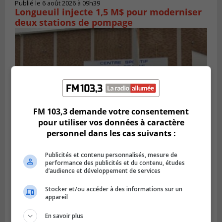
Publié le 6 août 2026 à 09h39
Longueuil injecte 1,5 M$ pour moderniser
deux stations de pompage
FM 103,3 demande votre consentement
pour utiliser vos données à caractère
personnel dans les cas suivants :
LA PRAIRIE
Publicités et contenu personnalisés, mesure de
Publié le 5 août 2026 à 11h59
performance des publicités et du contenu, études
La Prairie loue des espaces de glace
d’audience et développement de services
jusqu’en avril 2027
Stocker et/ou accéder à des informations sur un
appareil
En savoir plus