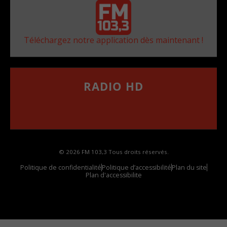
Téléchargez notre application dès maintenant !
RADIO HD
••••••••••••••••••
Comment synthoniser la fréquence HD dans
votre voiture
© 2026 FM 103,3 Tous droits réservés.
Politique de confidentialité
Politique d’accessibilité
Plan du site
Plan d'accessibilite