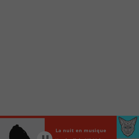
Voici la procédure ;)
À partir de votre téléphone, allez sur le site
internet de la Radio allumée au
www.fm1033.ca
Ensuite cliquez sur l’icône situé au bas de
votre écran
(celui qui représente un carré incluant une
flèche dirigé vers le haut)
Cliquez maintenant sur l’option Ajouter sur
l’écran d’accueil et vous verrez apparaître le
logo du FM 103,3
Faites Enregistrer en haut à droite.
Et voilà! Toutes les infos et l’écoute de votre radio
locale vous sont maintenant accessibles en un clic!
Audio
La nuit en musique
00:00
00:00
Player