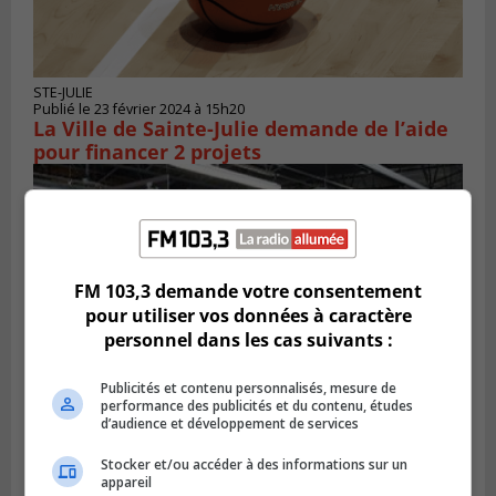
STE-JULIE
Publié le 23 février 2024 à 15h20
La Ville de Sainte-Julie demande de l’aide
pour financer 2 projets
FM 103,3 demande votre consentement
pour utiliser vos données à caractère
personnel dans les cas suivants :
Publicités et contenu personnalisés, mesure de
performance des publicités et du contenu, études
d’audience et développement de services
Publié le 20 février 2024 à 14h15
De nouveaux Éconofitness, dont un à
Stocker et/ou accéder à des informations sur un
appareil
Boucherville