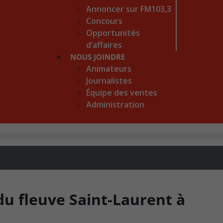
Annoncer sur FM103,3
Concours
Opportunités
d’affaires
NOUS JOINDRE
Animateurs
Journalistes
Équipe des ventes
Administration
du fleuve Saint-Laurent à