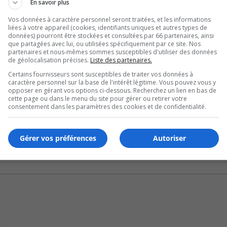
que pour le fleuve, dit-il.
En savoir plus
Vos données à caractère personnel seront traitées, et les informations
uête présentée aux élus.
liées à votre appareil (cookies, identifiants uniques et autres types de
données) pourront être stockées et consultées par 66 partenaires, ainsi
que partagées avec lui, ou utilisées spécifiquement par ce site. Nos
U
00:00
partenaires et nous-mêmes sommes susceptibles d'utiliser des données
U
de géolocalisation précises.
Liste des partenaires.
Ar
’inspirent de la position de l’Observatoire international des
Certains fournisseurs sont susceptibles de traiter vos données à
ke
caractère personnel sur la base de l'intérêt légitime. Vous pouvez vous y
opposer en gérant vos options ci-dessous. Recherchez un lien en bas de
to
cette page ou dans le menu du site pour gérer ou retirer votre
 enjeu à la Table des maires.
in
consentement dans les paramètres des cookies et de confidentialité.
or
de
Gérer vos préférences
Autoriser
vo