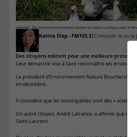
Légende : Des environnementalistes veulent un statut juridique pour le fleu
|
Katina Diep - FM103,3
Contacter le ou la 
Des citoyens militent pour une meilleure protectio
Leur démarche vise à faire reconnaître les droits fo
Le président d’Environnement Nature Boucherville, G
en décembre.
Il considère que les municipalités sont des « acteurs c
Un autre citoyen, André Lafrance, a affirmé que la l
Saint-Laurent.