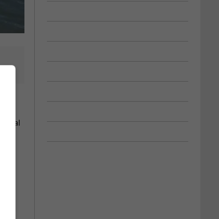
icipal
 le