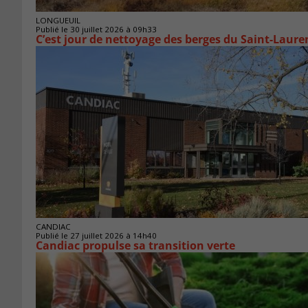
LONGUEUIL
Publié le 30 juillet 2026 à 09h33
C’est jour de nettoyage des berges du Saint-Laure
CANDIAC
Publié le 27 juillet 2026 à 14h40
Candiac propulse sa transition verte