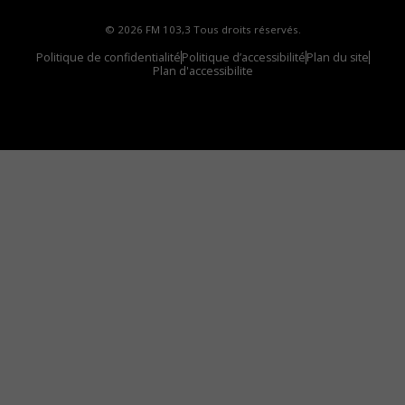
© 2026 FM 103,3 Tous droits réservés.
Politique de confidentialité
Politique d’accessibilité
Plan du site
Plan d'accessibilite
Comment installer notre vignette sur votre
appareil mobile