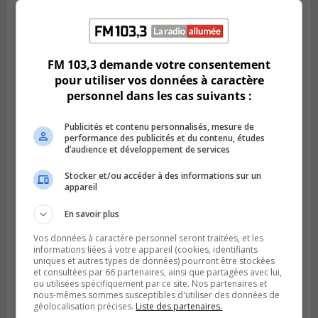
VIEUX-LONGUEUIL
Publié le 3 août 2026 à 14h47
Le Livre bleu rassemble 200 curieux à
FM 103,3 demande votre consentement
Longueuil
pour utiliser vos données à caractère
personnel dans les cas suivants :
Publicités et contenu personnalisés, mesure de
performance des publicités et du contenu, études
d’audience et développement de services
Stocker et/ou accéder à des informations sur un
appareil
En savoir plus
Vos données à caractère personnel seront traitées, et les
informations liées à votre appareil (cookies, identifiants
LA PRAIRIE
uniques et autres types de données) pourront être stockées
Publié le 3 août 2026 à 06h57
et consultées par 66 partenaires, ainsi que partagées avec lui,
Sonia Ziadé est candidate pour le PLQ
ou utilisées spécifiquement par ce site. Nos partenaires et
dans La Prairie
nous-mêmes sommes susceptibles d'utiliser des données de
géolocalisation précises.
Liste des partenaires.