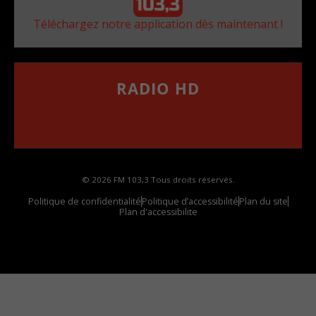
Téléchargez notre application dès maintenant !
RADIO HD
••••••••••••••••••
Comment synthoniser la fréquence HD dans
votre voiture
© 2026 FM 103,3 Tous droits réservés.
Politique de confidentialité
Politique d’accessibilité
Plan du site
Plan d'accessibilite