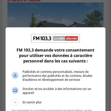
FM 103,3 demande votre consentement
pour utiliser vos données à caractère
personnel dans les cas suivants :
SAINT-HUBERT
Publié le 27 février 2024 à 15h15
Publicités et contenu personnalisés, mesure de
Carignan a un plan pour le locatif
performance des publicités et du contenu, études
intergénérationnel
d’audience et développement de services
Stocker et/ou accéder à des informations sur un
appareil
En savoir plus
Vos données à caractère personnel seront traitées, et les