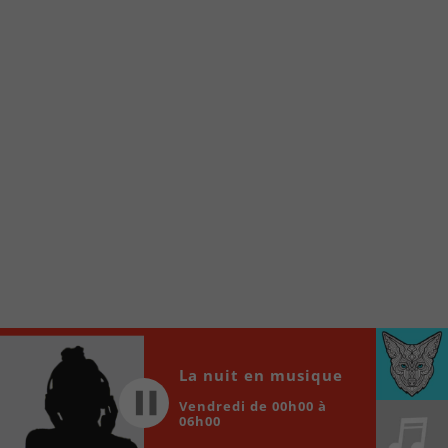
À partir de votre téléphone, allez sur le site
internet de la Radio allumée au
www.fm1033.ca
Ensuite cliquez sur l’icône situé au bas de
votre écran
(celui qui représente un carré incluant une
flèche dirigé vers le haut)
Cliquez maintenant sur l’option Ajouter sur
l’écran d’accueil et vous verrez apparaître le
logo du FM 103,3
Faites Enregistrer en haut à droite.
Et voilà! Toutes les infos et l’écoute de votre radio
locale vous sont maintenant accessibles en un clic!
Audio
La nuit en musique
00:00
00:00
Player
Vendredi de 00h00 à
06h00