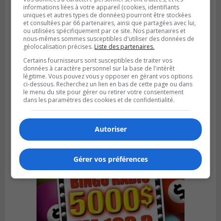
informations liées à votre appareil (cookies, identifiants
uniques et autres types de données) pourront être stockées
et consultées par 66 partenaires, ainsi que partagées avec lui,
ou utilisées spécifiquement par ce site. Nos partenaires et
nous-mêmes sommes susceptibles d'utiliser des données de
géolocalisation précises.
Liste des partenaires.
Certains fournisseurs sont susceptibles de traiter vos
données à caractère personnel sur la base de l'intérêt
BROSSARD
Publié le 23 février 2024 à 10h59
légitime. Vous pouvez vous y opposer en gérant vos options
Les candidatures pour le Gala excellence
ci-dessous. Recherchez un lien en bas de cette page ou dans
le menu du site pour gérer ou retirer votre consentement
sont terminées
dans les paramètres des cookies et de confidentialité.
Autoriser
Gérer vos préférences