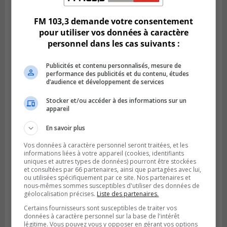
FM 103,3 demande votre consentement
pour utiliser vos données à caractère
personnel dans les cas suivants :
Publicités et contenu personnalisés, mesure de
performance des publicités et du contenu, études
d’audience et développement de services
Stocker et/ou accéder à des informations sur un
appareil
En savoir plus
SAINT-CATHERINE
Publié le 30 juillet 2026 à 07h58
Vos données à caractère personnel seront traitées, et les
Sainte-Catherine prolonge son aide
informations liées à votre appareil (cookies, identifiants
financière au Complexe Le Partage
uniques et autres types de données) pourront être stockées
et consultées par 66 partenaires, ainsi que partagées avec lui,
ou utilisées spécifiquement par ce site. Nos partenaires et
nous-mêmes sommes susceptibles d'utiliser des données de
géolocalisation précises.
Liste des partenaires.
Certains fournisseurs sont susceptibles de traiter vos
données à caractère personnel sur la base de l'intérêt
légitime. Vous pouvez vous y opposer en gérant vos options