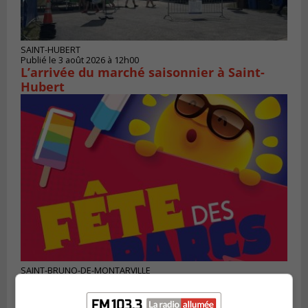
SAINT-HUBERT
Publié le 3 août 2026 à 12h00
L’arrivée du marché saisonnier à Saint-
Hubert
SAINT-BRUNO-DE-MONTARVILLE
Publié le 2 août 2026 à 08h06
La Fête des parcs est de retour à Saint-
Bruno