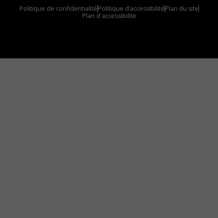
Politique de confidentialité
Politique d’accessibilité
Plan du site
Plan d'accessibilite
Comment installer notre vignette sur votre
appareil mobile
Vous avez envie d’écouter le FM 103,3 ou notre