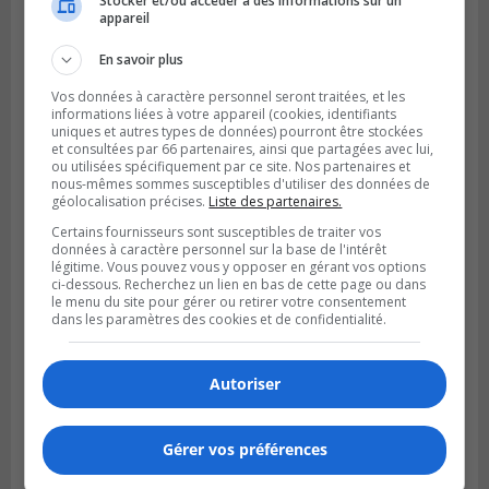
Stocker et/ou accéder à des informations sur un
Publié le 5 août 2026 à 11h59
appareil
La Prairie loue des espaces de glace
jusqu’en avril 2027
En savoir plus
Vos données à caractère personnel seront traitées, et les
informations liées à votre appareil (cookies, identifiants
uniques et autres types de données) pourront être stockées
et consultées par 66 partenaires, ainsi que partagées avec lui,
ou utilisées spécifiquement par ce site. Nos partenaires et
nous-mêmes sommes susceptibles d'utiliser des données de
géolocalisation précises.
Liste des partenaires.
Certains fournisseurs sont susceptibles de traiter vos
données à caractère personnel sur la base de l'intérêt
légitime. Vous pouvez vous y opposer en gérant vos options
ci-dessous. Recherchez un lien en bas de cette page ou dans
le menu du site pour gérer ou retirer votre consentement
dans les paramètres des cookies et de confidentialité.
LA PRAIRIE
Publié le 4 août 2026 à 15h50
Le mur du rempart de La Prairie retrouve
Autoriser
sa jeunesse
Gérer vos préférences