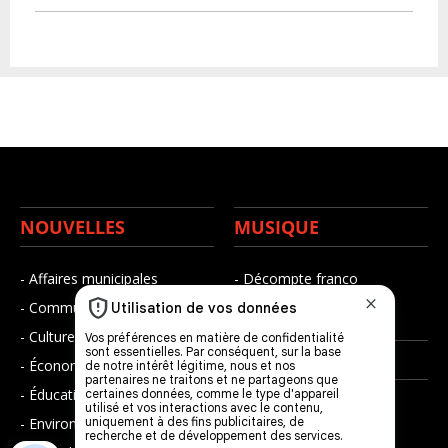
NOUVELLES
MUSIQUE
- Affaires municipales
- Décompte franco
- Communauté / Social
- Joué récemment
- Culture
BALADOS
- Économie
- Éducation
- Affaires
- Environnement
- Art de vivre