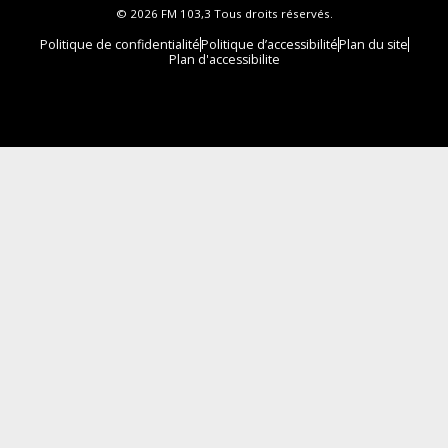
© 2026 FM 103,3 Tous droits réservés.
Politique de confidentialité
Politique d’accessibilité
Plan du site
Plan d'accessibilite
Comment installer notre vignette sur votre
appareil mobile