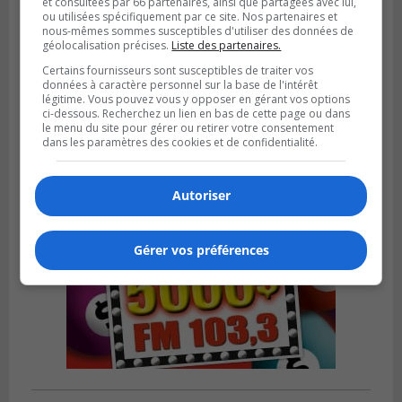
et consultées par 66 partenaires, ainsi que partagées avec lui,
ou utilisées spécifiquement par ce site. Nos partenaires et
nous-mêmes sommes susceptibles d'utiliser des données de
géolocalisation précises.
Liste des partenaires.
SAINT-BRUNO-DE-MONTARVILLE
Publié le 2 août 2026 à 08h06
Certains fournisseurs sont susceptibles de traiter vos
La Fête des parcs est de retour à Saint-
données à caractère personnel sur la base de l'intérêt
Bruno
légitime. Vous pouvez vous y opposer en gérant vos options
ci-dessous. Recherchez un lien en bas de cette page ou dans
le menu du site pour gérer ou retirer votre consentement
dans les paramètres des cookies et de confidentialité.
Autoriser
Gérer vos préférences