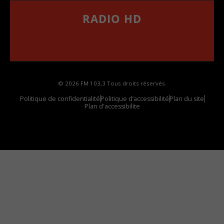
RADIO HD
••••••••••••••••••
Comment synthoniser la fréquence HD dans
votre voiture
© 2026 FM 103,3 Tous droits réservés.
Politique de confidentialité
Politique d’accessibilité
Plan du site
Plan d'accessibilite