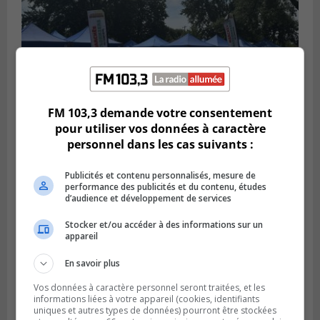
FM 103,3 demande votre consentement
pour utiliser vos données à caractère
SAINT-HUBERT
Publié le 3 août 2026 à 12h00
personnel dans les cas suivants :
L’arrivée du marché saisonnier à Saint-
Hubert
Publicités et contenu personnalisés, mesure de
performance des publicités et du contenu, études
d’audience et développement de services
Stocker et/ou accéder à des informations sur un
appareil
En savoir plus
Vos données à caractère personnel seront traitées, et les
informations liées à votre appareil (cookies, identifiants
uniques et autres types de données) pourront être stockées