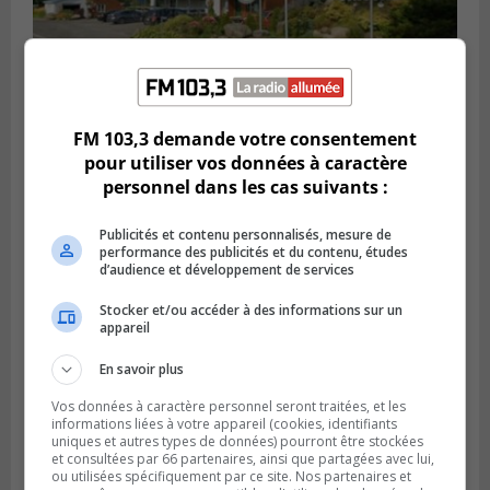
FM 103,3 demande votre consentement
Publié le 5 août 2026 à 06h45
L’armée appelée à vérifier une grenade
pour utiliser vos données à caractère
trouvée dans un camping
personnel dans les cas suivants :
Publicités et contenu personnalisés, mesure de
performance des publicités et du contenu, études
d’audience et développement de services
Stocker et/ou accéder à des informations sur un
appareil
En savoir plus
Vos données à caractère personnel seront traitées, et les
informations liées à votre appareil (cookies, identifiants
uniques et autres types de données) pourront être stockées
et consultées par 66 partenaires, ainsi que partagées avec lui,
ou utilisées spécifiquement par ce site. Nos partenaires et
LONGUEUIL