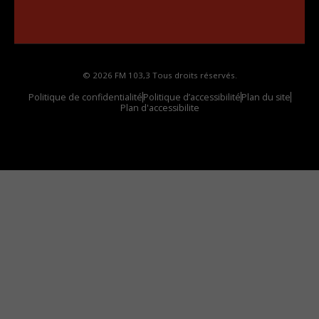
Comment synthoniser la fréquence HD dans
votre voiture
© 2026 FM 103,3 Tous droits réservés.
Politique de confidentialité
Politique d’accessibilité
Plan du site
Plan d'accessibilite