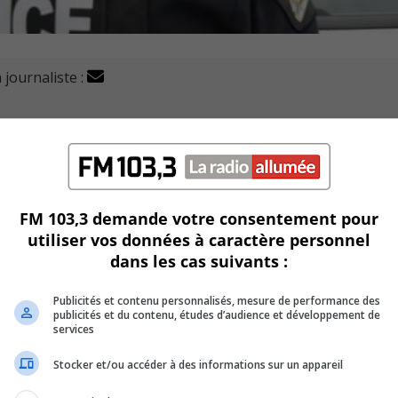
 journaliste :
 hausse d’actes de délinquance en 2023.
ée par une augmentation de la violence dans les cours d’é
FM 103,3 demande votre consentement pour
à
Longueuil cette année seulement.
utiliser vos données à caractère personnel
dans les cas suivants :
é
r
égie,
toujours selon les chiffres rapportés par le quotidie
Publicités et contenu personnalisés, mesure de performance des
e du SPAL
a
aussi
permis de constater une hausse de
ba
publicités et du contenu, études d’audience et développement de
services
Stocker et/ou accéder à des informations sur un appareil
té embauchés
au sein du SPAL e
n
janvier
2023
pour travail
e sujet.