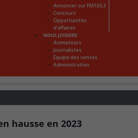
Annoncer sur FM103,3
Concours
Opportunités
d’affaires
NOUS JOINDRE
Animateurs
Journalistes
Équipe des ventes
Administration
en hausse en 2023