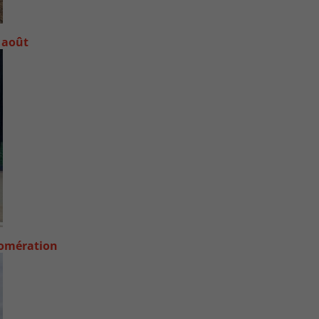
 août
lomération