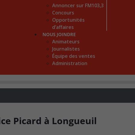
Annoncer sur FM103,3
Concours
Opportunités
d’affaires
NOUS JOINDRE
Animateurs
Journalistes
Équipe des ventes
Administration
ce Picard à Longueuil