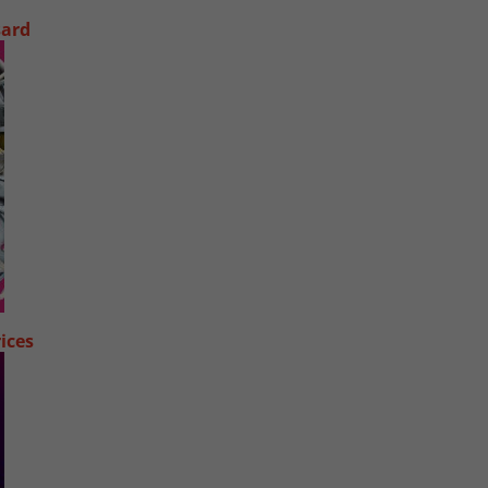
sard
ices