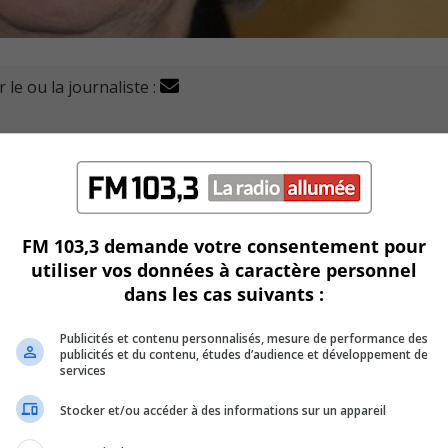
 le ou la journaliste :
icard ont donné lieu à un dernier hommage public dimanche
e 11 h à 18 h à la Maison Darche, à Longueuil, ce qui devait
tte figure marquante de la culture québécoise.
FM 103,3 demande votre consentement pour
utiliser vos données à caractère personnel
e, à l’âge de 96 ans.
dans les cas suivants :
-enfants et un vaste public, après une carrière de plus de 75 an
Publicités et contenu personnalisés, mesure de performance des
publicités et du contenu, études d’audience et développement de
services
sion et sa voix de Marge Simpson.
Stocker et/ou accéder à des informations sur un appareil