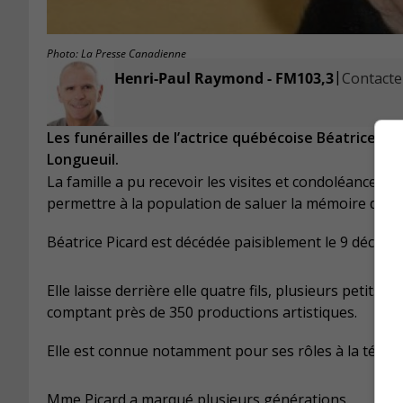
Photo: La Presse Canadienne
|
Henri-Paul Raymond - FM103,3
Contacter
Les funérailles de l’actrice québécoise Béatrice P
Longueuil.
La famille a pu recevoir les visites et condoléances d
permettre à la population de saluer la mémoire de ce
Béatrice Picard est décédée paisiblement le 9 décembr
Elle laisse derrière elle quatre fils, plusieurs petits
comptant près de 350 productions artistiques.
Elle est connue notamment pour ses rôles à la télévi
Mme Picard a marqué plusieurs générations.