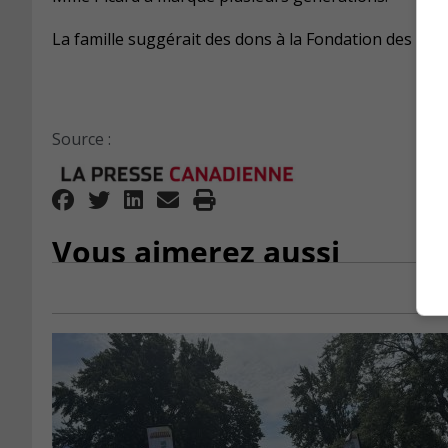
La famille suggérait des dons à la Fondation des Pet
Source :
Vous aimerez aussi