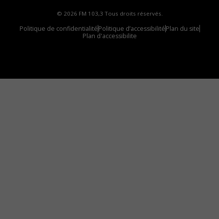
© 2026 FM 103,3 Tous droits réservés.
Politique de confidentialité
Politique d’accessibilité
Plan du site
Plan d'accessibilite
Comment installer notre vignette sur votre
appareil mobile