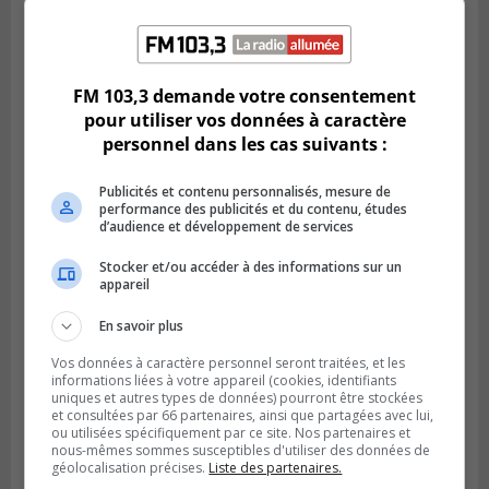
Publié le 6 juillet 2026 à 11h18
Climat Québec dévoile deux candidats
FM 103,3 demande votre consentement
pour l’Agglomération
pour utiliser vos données à caractère
personnel dans les cas suivants :
Publicités et contenu personnalisés, mesure de
performance des publicités et du contenu, études
d’audience et développement de services
Stocker et/ou accéder à des informations sur un
appareil
En savoir plus
Vos données à caractère personnel seront traitées, et les
informations liées à votre appareil (cookies, identifiants
uniques et autres types de données) pourront être stockées
Publié le 6 juillet 2026 à 09h33
et consultées par 66 partenaires, ainsi que partagées avec lui,
Longueuil conclue un contrat pour
ou utilisées spécifiquement par ce site. Nos partenaires et
valoriser des cendres d’incinération
nous-mêmes sommes susceptibles d'utiliser des données de
géolocalisation précises.
Liste des partenaires.