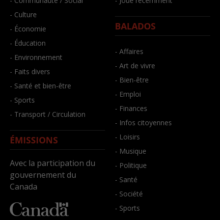
- Communauté / Social
- Joué récemment
- Culture
BALADOS
- Économie
- Éducation
- Affaires
- Environnement
- Art de vivre
- Faits divers
- Bien-être
- Santé et bien-être
- Emploi
- Sports
- Finances
- Transport / Circulation
- Infos citoyennes
- Loisirs
ÉMISSIONS
- Musique
Avec la participation du
- Politique
gouvernement du
- Santé
Canada
- Société
- Sports