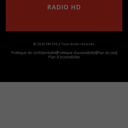
RADIO HD
••••••••••••••••••
Comment synthoniser la fréquence HD dans
votre voiture
© 2026 FM 103,3 Tous droits réservés.
Politique de confidentialité
Politique d’accessibilité
Plan du site
Plan d'accessibilite