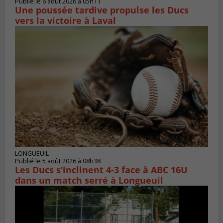
Publié le 6 août 2026 à 05h11
Une poussée tardive propulse les Ducs
vers la victoire à Laval
LONGUEUIL
Publié le 5 août 2026 à 08h38
Les Ducs s’inclinent 4‑3 face à ABC 16U
dans un match serré à Longueuil