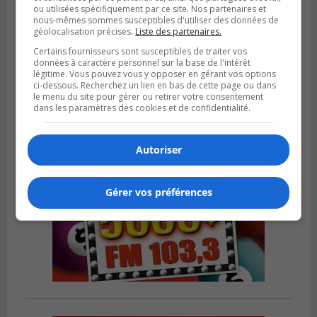
ou utilisées spécifiquement par ce site. Nos partenaires et
nous-mêmes sommes susceptibles d'utiliser des données de
SAINT-CATHERINE
géolocalisation précises.
Liste des partenaires.
Publié le 3 août 2026 à 13h52
Martin-Olivier Cardinal change de cap et
Certains fournisseurs sont susceptibles de traiter vos
données à caractère personnel sur la base de l'intérêt
rejoint la LHJMQ
légitime. Vous pouvez vous y opposer en gérant vos options
ci-dessous. Recherchez un lien en bas de cette page ou dans
le menu du site pour gérer ou retirer votre consentement
dans les paramètres des cookies et de confidentialité.
Autoriser
Gérer vos préférences