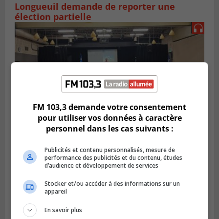
Longueuil demande de reporter une
élection partielle
FM 103,3 demande votre consentement
pour utiliser vos données à caractère
personnel dans les cas suivants :
VIEUX-LONGUEUIL
Publicités et contenu personnalisés, mesure de
Publié le 3 août 2026 à 14h47
performance des publicités et du contenu, études
Le Livre bleu rassemble 200 curieux à
d’audience et développement de services
Longueuil
Stocker et/ou accéder à des informations sur un
appareil
En savoir plus