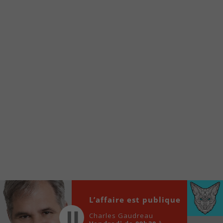
Voici la procédure ;)
À partir de votre téléphone, allez sur le site
internet de la Radio allumée au
www.fm1033.ca
Ensuite cliquez sur l’icône situé au bas de
votre écran
(celui qui représente un carré incluant une
flèche dirigé vers le haut)
Cliquez maintenant sur l’option Ajouter sur
l’écran d’accueil et vous verrez apparaître le
logo du FM 103,3
Faites Enregistrer en haut à droite.
Et voilà! Toutes les infos et l’écoute de votre radio
locale vous sont maintenant accessibles en un clic!
Audio
L’affaire est publique
00:00
00:00
Player
Charles Gaudreau