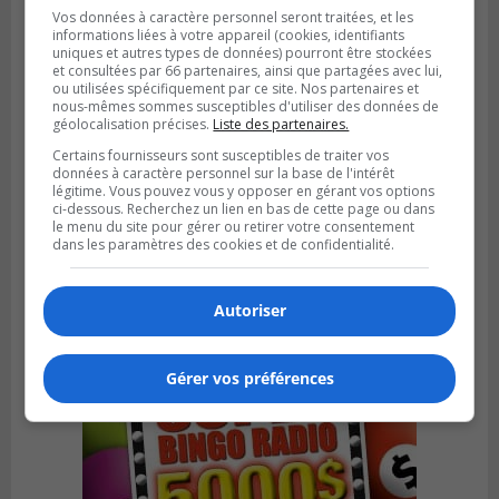
Vos données à caractère personnel seront traitées, et les
informations liées à votre appareil (cookies, identifiants
uniques et autres types de données) pourront être stockées
et consultées par 66 partenaires, ainsi que partagées avec lui,
ou utilisées spécifiquement par ce site. Nos partenaires et
nous-mêmes sommes susceptibles d'utiliser des données de
géolocalisation précises.
Liste des partenaires.
Certains fournisseurs sont susceptibles de traiter vos
données à caractère personnel sur la base de l'intérêt
légitime. Vous pouvez vous y opposer en gérant vos options
LA PRAIRIE
ci-dessous. Recherchez un lien en bas de cette page ou dans
Publié le 3 août 2026 à 06h57
Sonia Ziadé est candidate pour le PLQ
le menu du site pour gérer ou retirer votre consentement
dans les paramètres des cookies et de confidentialité.
dans La Prairie
Autoriser
Gérer vos préférences