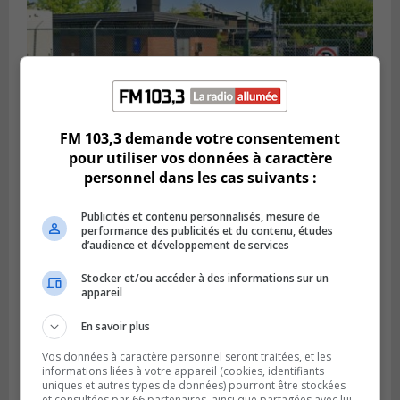
FM 103,3 demande votre consentement
SAINT-HUBERT
pour utiliser vos données à caractère
Publié le 6 août 2026 à 09h39
personnel dans les cas suivants :
Longueuil injecte 1,5 M$ pour moderniser
deux stations de pompage
Publicités et contenu personnalisés, mesure de
performance des publicités et du contenu, études
d’audience et développement de services
Stocker et/ou accéder à des informations sur un
appareil
En savoir plus
Vos données à caractère personnel seront traitées, et les
informations liées à votre appareil (cookies, identifiants
uniques et autres types de données) pourront être stockées
et consultées par 66 partenaires, ainsi que partagées avec lui,