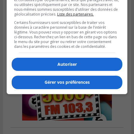
ou utilisées spécifiquement par ce site. Nos partenaires et
nous-mêmes sommes susceptibles d'utiliser des données de
LA PRAIRIE
géolocalisation précises.
Liste des partenaires.
Publié le 5 août 2026 à 11h59
La Prairie loue des espaces de glace
Certains fournisseurs sont susceptibles de traiter vos
données à caractère personnel sur la base de l'intérêt
jusqu’en avril 2027
légitime. Vous pouvez vous y opposer en gérant vos options
ci-dessous. Recherchez un lien en bas de cette page ou dans
le menu du site pour gérer ou retirer votre consentement
dans les paramètres des cookies et de confidentialité.
Autoriser
Gérer vos préférences