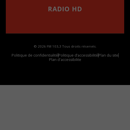
RADIO HD
••••••••••••••••••
Comment synthoniser la fréquence HD dans
votre voiture
© 2026 FM 103,3 Tous droits réservés.
Politique de confidentialité
Politique d’accessibilité
Plan du site
Plan d'accessibilite