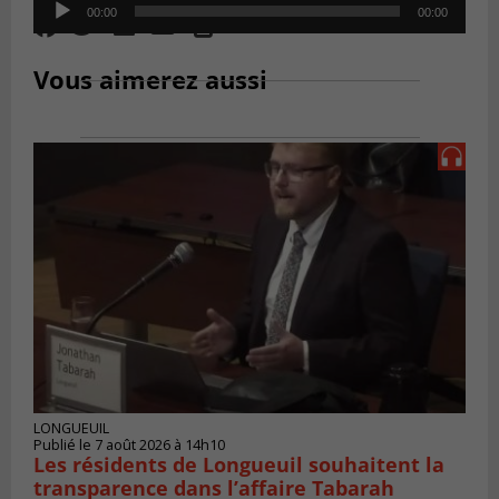
Audio
00:00
00:00
Player
Vous aimerez aussi
LONGUEUIL
Publié le 7 août 2026 à 14h10
Les résidents de Longueuil souhaitent la
transparence dans l’affaire Tabarah