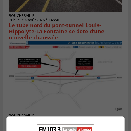
BOUCHERVILLE
Publié le 6 août 2026 à 14h50
Le tube nord du pont-tunnel Louis-
Hippolyte-La Fontaine se dote d’une
nouvelle chaussée
BOUCHERVILLE
Publié le 5 août 2026 à 15h25
Le MTMD annonce des fermetures sur