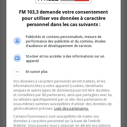
l’autoroute 20 à Boucherville
FM 103,3 demande votre consentement
pour utiliser vos données à caractère
personnel dans les cas suivants :
Publicités et contenu personnalisés, mesure de
performance des publicités et du contenu, études
d’audience et développement de services
Stocker et/ou accéder à des informations sur un
appareil
En savoir plus
VIEUX-LONGUEUIL
Publié le 31 juillet 2026 à 14h20
Vos données à caractère personnel seront traitées, et les
Le RTL dévoile sa nouvelle flotte de
informations liées à votre appareil (cookies, identifiants
transport adapté
uniques et autres types de données) pourront être stockées
et consultées par 66 partenaires, ainsi que partagées avec lui,
ou utilisées spécifiquement par ce site. Nos partenaires et
nous-mêmes sommes susceptibles d'utiliser des données de
géolocalisation précises.
Liste des partenaires.
Certains fournisseurs sont susceptibles de traiter vos
données à caractère personnel sur la base de l'intérêt
légitime. Vous pouvez vous y opposer en gérant vos options