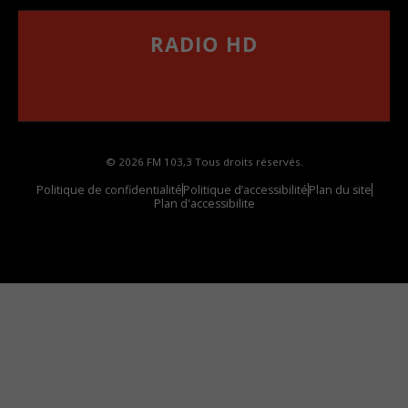
RADIO HD
••••••••••••••••••
Comment synthoniser la fréquence HD dans
votre voiture
© 2026 FM 103,3 Tous droits réservés.
Politique de confidentialité
Politique d’accessibilité
Plan du site
Plan d'accessibilite