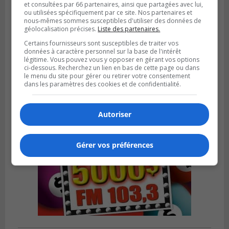
et consultées par 66 partenaires, ainsi que partagées avec lui,
ou utilisées spécifiquement par ce site. Nos partenaires et
nous-mêmes sommes susceptibles d'utiliser des données de
géolocalisation précises.
Liste des partenaires.
BOUCHERVILLE
Publié le 27 juillet 2026 à 19h58
Certains fournisseurs sont susceptibles de traiter vos
Metro prend les moyens pour protéger son
données à caractère personnel sur la base de l'intérêt
personnel cadre
légitime. Vous pouvez vous y opposer en gérant vos options
ci-dessous. Recherchez un lien en bas de cette page ou dans
le menu du site pour gérer ou retirer votre consentement
dans les paramètres des cookies et de confidentialité.
Autoriser
Gérer vos préférences