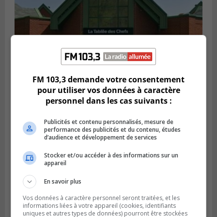
FM 103,3 demande votre consentement
pour utiliser vos données à caractère
VIEUX-LONGUEUIL
Publié le 28 juillet 2026 à 07h44
personnel dans les cas suivants :
La Tablée des chefs obtient un appui
financier pour poursuivre sa mission
Publicités et contenu personnalisés, mesure de
performance des publicités et du contenu, études
d’audience et développement de services
Stocker et/ou accéder à des informations sur un
appareil
En savoir plus
Vos données à caractère personnel seront traitées, et les
informations liées à votre appareil (cookies, identifiants
uniques et autres types de données) pourront être stockées