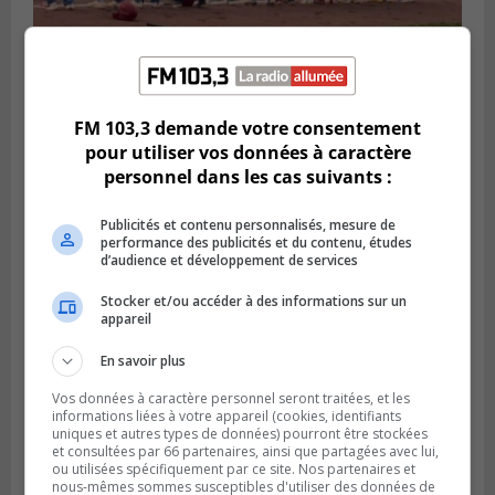
LONGUEUIL
Publié le 6 août 2026 à 05h11
FM 103,3 demande votre consentement
Une poussée tardive propulse les Ducs
pour utiliser vos données à caractère
vers la victoire à Laval
personnel dans les cas suivants :
Publicités et contenu personnalisés, mesure de
performance des publicités et du contenu, études
d’audience et développement de services
Stocker et/ou accéder à des informations sur un
appareil
En savoir plus
Vos données à caractère personnel seront traitées, et les
informations liées à votre appareil (cookies, identifiants
uniques et autres types de données) pourront être stockées
et consultées par 66 partenaires, ainsi que partagées avec lui,
LONGUEUIL
ou utilisées spécifiquement par ce site. Nos partenaires et
Publié le 5 août 2026 à 08h38
nous-mêmes sommes susceptibles d'utiliser des données de
Les Ducs s’inclinent 4‑3 face à ABC 16U