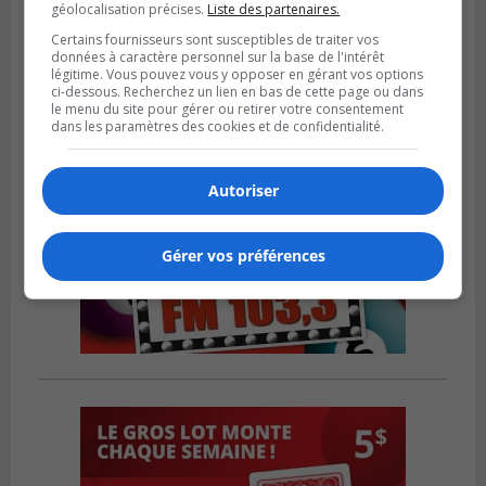
géolocalisation précises.
Liste des partenaires.
dans un match serré à Longueuil
Certains fournisseurs sont susceptibles de traiter vos
données à caractère personnel sur la base de l'intérêt
légitime. Vous pouvez vous y opposer en gérant vos options
ci-dessous. Recherchez un lien en bas de cette page ou dans
le menu du site pour gérer ou retirer votre consentement
dans les paramètres des cookies et de confidentialité.
Autoriser
Gérer vos préférences