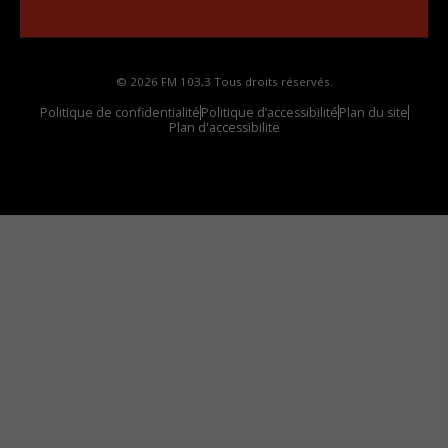
votre voiture
© 2026 FM 103,3 Tous droits réservés.
Politique de confidentialité
Politique d’accessibilité
Plan du site
Plan d'accessibilite
Comment installer notre vignette sur votre