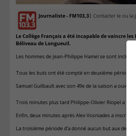
|
Journaliste - FM103,3
Contacter le ou la 
Le Collège Français a été incapable de vaincre les
Béliveau de Longueuil.
Les hommes de Jean-Philippe Hamel se sont inclinés 
Tous les buts ont été compté en deuxième période.
Samuel Guilbault avec son 49e de la saison a ouvert
Trois minutes plus tard Philippe-Olivier Riopel a co
Enfin, deux minutes après Alex Vosniades a inscrit l
La troisième période d’a donné aucun but aux deux 