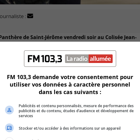
journaliste :
 Panthère de Saint-Jérôme vendredi soir au Colisée Jean-
par la marque de 2 à 1.
FM 103,3 demande votre consentement pour
utiliser vos données à caractère personnel
 la marque pour Longueuil à 13 minutes 22 secondes.
dans les cas suivants :
mpté pour Saint-Jérôme.
Publicités et contenu personnalisés, mesure de performance des
publicités et du contenu, études d’audience et développement de
services
e deuxième buts des Panthères.
Stocker et/ou accéder à des informations sur un appareil
formations.