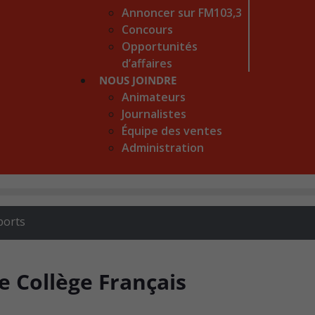
Annoncer sur FM103,3
Concours
Opportunités
d’affaires
NOUS JOINDRE
Animateurs
Journalistes
Équipe des ventes
Administration
ports
e Collège Français