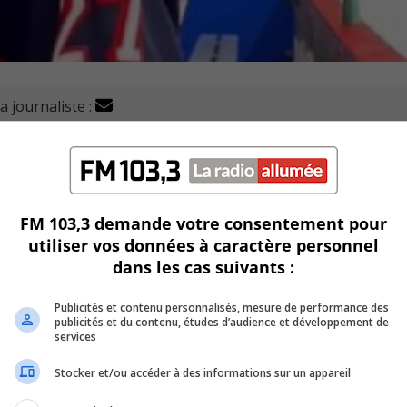
a journaliste :
 hockey junior AAA du Québec, s'est incliné devant ses par
ue de 3 à 2.
se mesurait aux Condors du Cégep Beauce-Appalaches.
FM 103,3 demande votre consentement pour
utiliser vos données à caractère personnel
le fond du filet en faveur du Collège Français dans cette pa
dans les cas suivants :
an Dussault ont été les marqueurs.
Publicités et contenu personnalisés, mesure de performance des
publicités et du contenu, études d’audience et développement de
arrêts dans ce revers.
services
Stocker et/ou accéder à des informations sur un appareil
sement général avec 10 points.