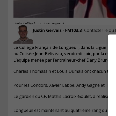
Photo: Collège Français de Longueuil
|
Justin Gervais - FM103,3
Contacter le ou l
Le Collège Français de Longueuil, dans la Ligue de
au Colisée Jean-Béliveau, vendredi soir, par la marq
L’équipe menée par l’entraîneur-chef Dany Brunet 
Charles Thomassin et Louis Dumais ont chacun trouvé 
Pour les Condors, Xavier Labbé, Andy Gagné et Trist
Le gardien du CF, Mathis Lacroix-Goulet, a réalisé 28 
Longueuil est maintenant au quatrième rang du clas