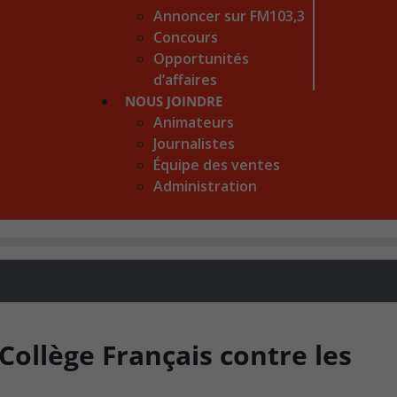
Annoncer sur FM103,3
Concours
Opportunités
d’affaires
NOUS JOINDRE
Animateurs
Journalistes
Équipe des ventes
Administration
 Collège Français contre les