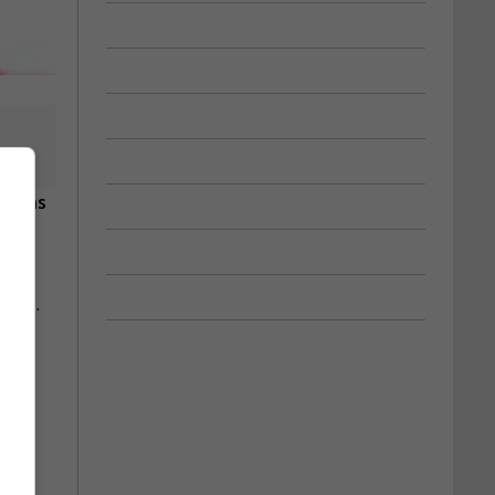
tisans
rtie.