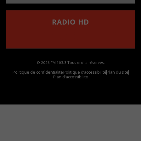
RADIO HD
••••••••••••••••••
Comment synthoniser la fréquence HD dans
votre voiture
© 2026 FM 103,3 Tous droits réservés.
Politique de confidentialité
Politique d’accessibilité
Plan du site
Plan d'accessibilite