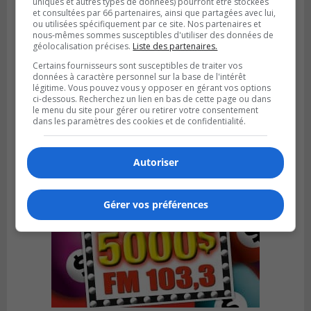
uniques et autres types de données) pourront être stockées
et consultées par 66 partenaires, ainsi que partagées avec lui,
ou utilisées spécifiquement par ce site. Nos partenaires et
nous-mêmes sommes susceptibles d'utiliser des données de
géolocalisation précises.
Liste des partenaires.
VIEUX-LONGUEUIL
Certains fournisseurs sont susceptibles de traiter vos
Publié le 3 août 2026 à 14h47
données à caractère personnel sur la base de l'intérêt
Le Livre bleu rassemble 200 curieux à
légitime. Vous pouvez vous y opposer en gérant vos options
Longueuil
ci-dessous. Recherchez un lien en bas de cette page ou dans
le menu du site pour gérer ou retirer votre consentement
dans les paramètres des cookies et de confidentialité.
Autoriser
Gérer vos préférences