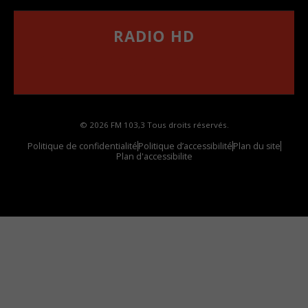
RADIO HD
••••••••••••••••••
Comment synthoniser la fréquence HD dans
votre voiture
© 2026 FM 103,3 Tous droits réservés.
Politique de confidentialité
Politique d’accessibilité
Plan du site
Plan d'accessibilite