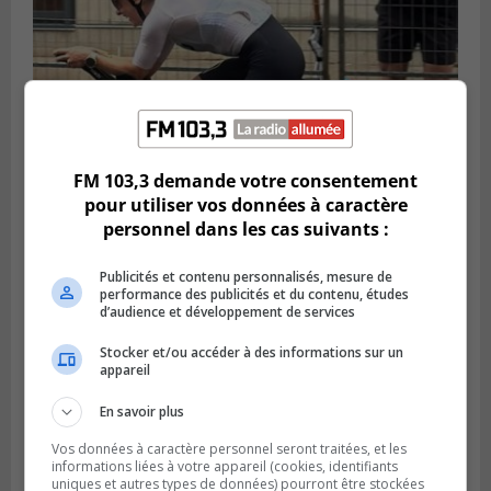
FM 103,3 demande votre consentement
pour utiliser vos données à caractère
personnel dans les cas suivants :
SAINT-LAMBERT
Publié le 5 août 2026 à 08h23
De la fibrose kystique à l’Ironman : le
Publicités et contenu personnalisés, mesure de
parcours inspirant d’Emma Fontaine
performance des publicités et du contenu, études
d’audience et développement de services
Stocker et/ou accéder à des informations sur un
appareil
En savoir plus
Vos données à caractère personnel seront traitées, et les
informations liées à votre appareil (cookies, identifiants
uniques et autres types de données) pourront être stockées