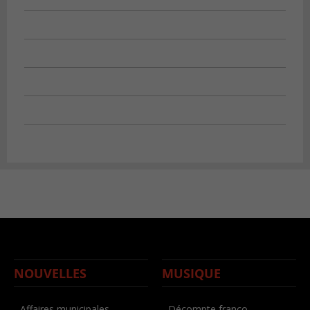
NOUVELLES
MUSIQUE
- Affaires municipales
- Décompte franco