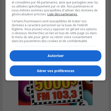
et consultées par 66 partenaires, ainsi que partagées avec lui,
ou utilisées spécifiquement par ce site. Nos partenaires et
nous-mêmes sommes susceptibles d'utiliser des données de
géolocalisation précises.
Liste des partenaires.
Publié le 4 août 2026 à 13h18
Certains fournisseurs sont susceptibles de traiter vos
Des fromages de la Laiterie Coaticook
données à caractère personnel sur la base de l'intérêt
rappelés par l’ACIA
légitime. Vous pouvez vous y opposer en gérant vos options
ci-dessous. Recherchez un lien en bas de cette page ou dans
le menu du site pour gérer ou retirer votre consentement
dans les paramètres des cookies et de confidentialité.
Autoriser
Gérer vos préférences