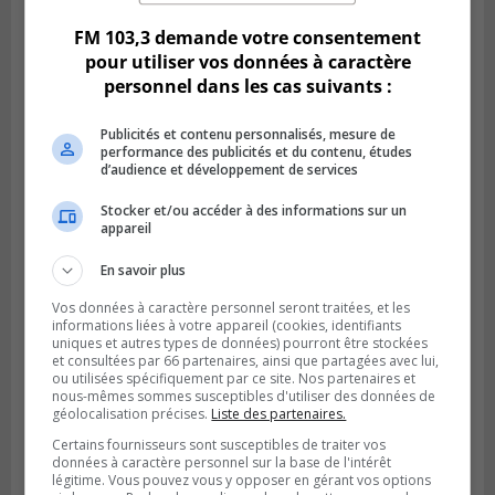
FM 103,3 demande votre consentement
pour utiliser vos données à caractère
personnel dans les cas suivants :
Publicités et contenu personnalisés, mesure de
performance des publicités et du contenu, études
d’audience et développement de services
Stocker et/ou accéder à des informations sur un
appareil
En savoir plus
BOUCHERVILLE
Publié le 5 août 2026 à 06h54
Vos données à caractère personnel seront traitées, et les
La SQ recense 18 décès pendant les
informations liées à votre appareil (cookies, identifiants
vacances de la construction
uniques et autres types de données) pourront être stockées
et consultées par 66 partenaires, ainsi que partagées avec lui,
ou utilisées spécifiquement par ce site. Nos partenaires et
nous-mêmes sommes susceptibles d'utiliser des données de
géolocalisation précises.
Liste des partenaires.
Certains fournisseurs sont susceptibles de traiter vos
données à caractère personnel sur la base de l'intérêt
légitime. Vous pouvez vous y opposer en gérant vos options