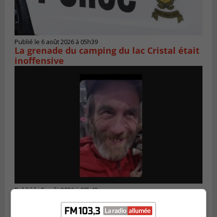
Publié le 6 août 2026 à 05h39
La grenade du camping du lac Cristal était
inoffensive
Publié le 5 août 2026 à 09h42
La SQ lance un appel à la population pour
retrouver un homme disparu