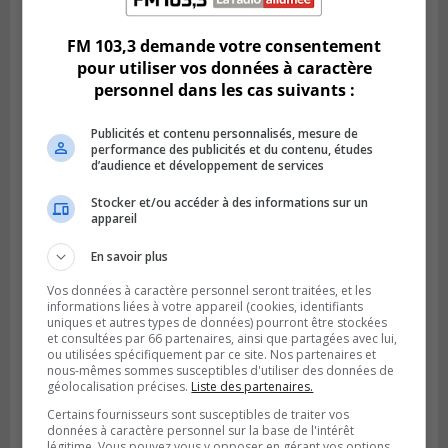
Des jeunes ciblent la Montérégie pour
le Défi écrou de roue
FM 103,3 demande votre consentement
pour utiliser vos données à caractère
personnel dans les cas suivants :
Publicités et contenu personnalisés, mesure de
performance des publicités et du contenu, études
d’audience et développement de services
Stocker et/ou accéder à des informations sur un
appareil
En savoir plus
Publié le 6 août 2026 à 05h39
Vos données à caractère personnel seront traitées, et les
La grenade du camping du lac Cristal était
informations liées à votre appareil (cookies, identifiants
uniques et autres types de données) pourront être stockées
inoffensive
et consultées par 66 partenaires, ainsi que partagées avec lui,
ou utilisées spécifiquement par ce site. Nos partenaires et
nous-mêmes sommes susceptibles d'utiliser des données de
géolocalisation précises.
Liste des partenaires.
Certains fournisseurs sont susceptibles de traiter vos
données à caractère personnel sur la base de l'intérêt
légitime. Vous pouvez vous y opposer en gérant vos options