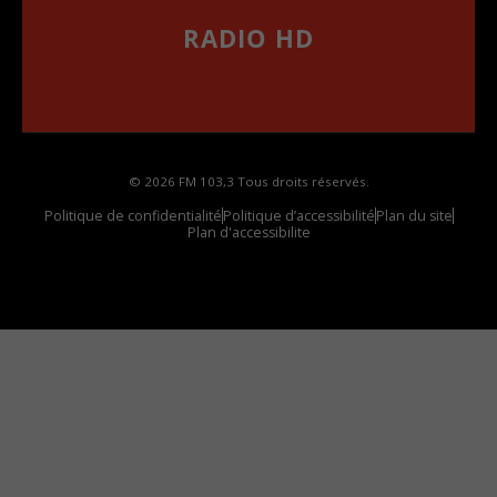
RADIO HD
••••••••••••••••••
Comment synthoniser la fréquence HD dans
votre voiture
© 2026 FM 103,3 Tous droits réservés.
Politique de confidentialité
Politique d’accessibilité
Plan du site
Plan d'accessibilite