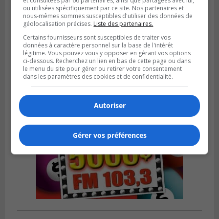
et consultées par 66 partenaires, ainsi que partagées avec lui,
ou utilisées spécifiquement par ce site. Nos partenaires et
nous-mêmes sommes susceptibles d'utiliser des données de
géolocalisation précises.
Liste des partenaires.
Publié le 23 janvier 2024 à 18h00
Certains fournisseurs sont susceptibles de traiter vos
Plus de 400 jobs d’été disponibles à
données à caractère personnel sur la base de l'intérêt
Brossard
légitime. Vous pouvez vous y opposer en gérant vos options
ci-dessous. Recherchez un lien en bas de cette page ou dans
le menu du site pour gérer ou retirer votre consentement
dans les paramètres des cookies et de confidentialité.
Autoriser
Gérer vos préférences