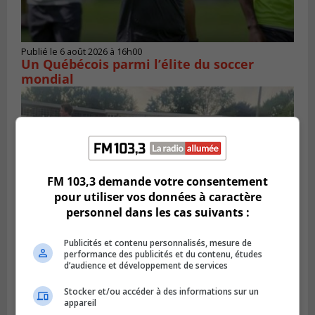
Publié le 6 août 2026 à 16h00
Un Québécois parmi l’élite du soccer
mondial
FM 103,3 demande votre consentement
pour utiliser vos données à caractère
personnel dans les cas suivants :
Publicités et contenu personnalisés, mesure de
performance des publicités et du contenu, études
d’audience et développement de services
LONGUEUIL
Publié le 6 août 2026 à 05h11
Une poussée tardive propulse les Ducs
Stocker et/ou accéder à des informations sur un
vers la victoire à Laval
appareil