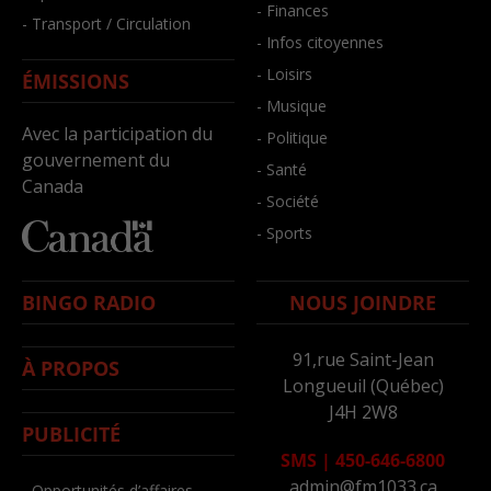
- Finances
- Transport / Circulation
- Infos citoyennes
- Loisirs
ÉMISSIONS
- Musique
Avec la participation du
- Politique
gouvernement du
- Santé
Canada
- Société
- Sports
BINGO RADIO
NOUS JOINDRE
91,rue Saint-Jean
À PROPOS
Longueuil (Québec)
J4H 2W8
PUBLICITÉ
SMS
|
450-646-6800
admin@fm1033.ca
- Opportunités d’affaires