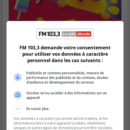
FM 103,3 demande votre consentement
pour utiliser vos données à caractère
SAINT-BRUNO-DE-MONTARVILLE
personnel dans les cas suivants :
Publié le 2 août 2026 à 08h06
La Fête des parcs est de retour à Saint-
Bruno
Publicités et contenu personnalisés, mesure de
performance des publicités et du contenu, études
d’audience et développement de services
Stocker et/ou accéder à des informations sur un
appareil
En savoir plus
Vos données à caractère personnel seront traitées, et les
informations liées à votre appareil (cookies, identifiants
uniques et autres types de données) pourront être stockées