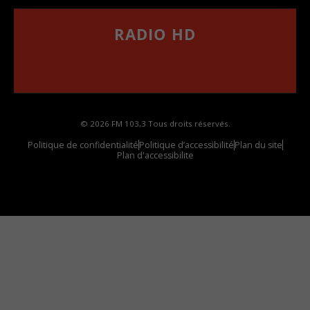
RADIO HD
••••••••••••••••••
Comment synthoniser la fréquence HD dans
votre voiture
© 2026 FM 103,3 Tous droits réservés.
Politique de confidentialité
Politique d’accessibilité
Plan du site
Plan d'accessibilite