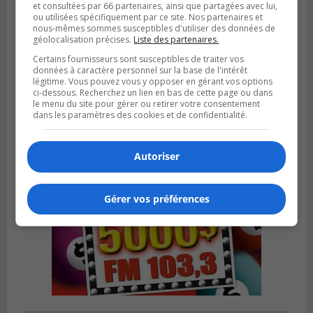
et consultées par 66 partenaires, ainsi que partagées avec lui,
ou utilisées spécifiquement par ce site. Nos partenaires et
nous-mêmes sommes susceptibles d'utiliser des données de
géolocalisation précises.
Liste des partenaires.
SAINT-CATHERINE
Publié le 30 juillet 2026 à 07h58
Certains fournisseurs sont susceptibles de traiter vos
Sainte-Catherine prolonge son aide
données à caractère personnel sur la base de l'intérêt
financière au Complexe Le Partage
légitime. Vous pouvez vous y opposer en gérant vos options
ci-dessous. Recherchez un lien en bas de cette page ou dans
le menu du site pour gérer ou retirer votre consentement
dans les paramètres des cookies et de confidentialité.
Autoriser
Gérer vos préférences