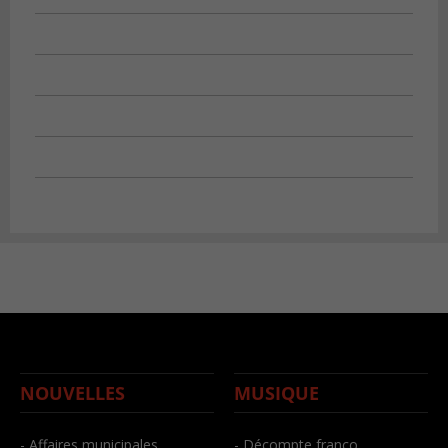
NOUVELLES
MUSIQUE
- Affaires municipales
- Décompte franco