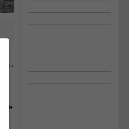
ité,
elui du
es à
nnelle