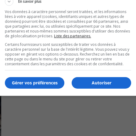
estissements de 1 300 000$.
En savoir plus
Vos données à caractère personnel seront traitées, et les informations
ict Parc-De-La-Cité de la Ville de Longueuil,
aucune phase
liées à votre appareil (cookies, identifiants uniques et autres types de
données) pourront être stockées et consultées par 66 partenaires, ainsi
que partagées avec lui, ou utilisées spécifiquement par ce site. Nos
partenaires et nous-mêmes sommes susceptibles d'utiliser des données
de géolocalisation précises.
Liste des partenaires.
Certains fournisseurs sont susceptibles de traiter vos données à
caractère personnel sur la base de l'intérêt légitime. Vous pouvez vous y
opposer en gérant vos options ci-dessous. Recherchez un lien en bas de
cette page ou dans le menu du site pour gérer ou retirer votre
consentement dans les paramètres des cookies et de confidentialité.
Gérer vos préférences
Autoriser