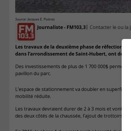
Source: Jacques E. Poitras
|
Journaliste - FM103,3
Contacter le ou la 
Les travaux de la deuxième phase de réfection du 
dans l’arrondissement de Saint-Hubert, ont début
Des investissements de plus de 1 700 000$ permettent
pavillon du parc.
L’espace de stationnement va doubler en superficie e
mobilité réduite.
Les travaux devraient durer de 2 à 3 mois et vont au
des deux côtés de la chaussée, l’ajout de trottoirs et