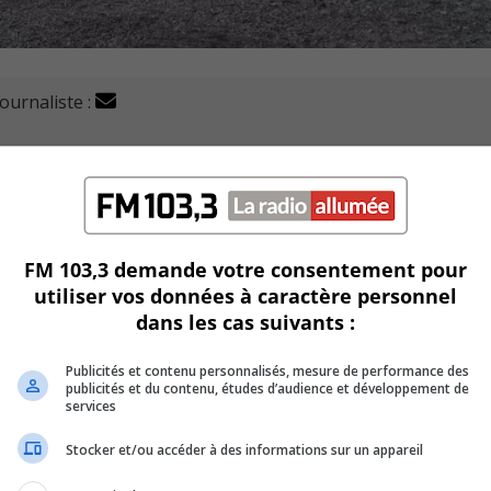
journaliste :
tronçon du boulevard Davis et de l’entrée du parc de la C
é la semaine dernière.
 l’agrandissement du stationnement Julien-Bouthillier et c
FM 103,3 demande votre consentement pour
utiliser vos données à caractère personnel
dans les cas suivants :
t va inclure un débarcadère pour les familles et les personn
Publicités et contenu personnalisés, mesure de performance des
publicités et du contenu, études d’audience et développement de
ssi permettre l’aménagement d’une piste cyclable unidirectio
services
 de lampadaires, ainsi que la réfection du pavage.
Stocker et/ou accéder à des informations sur un appareil