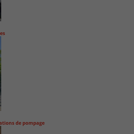
contre les fortes pluies
stations de pompage