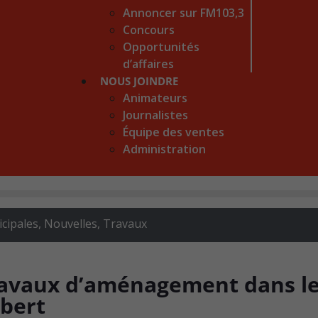
Annoncer sur FM103,3
Concours
Opportunités
d’affaires
NOUS JOINDRE
Animateurs
Journalistes
Équipe des ventes
Administration
icipales
,
Nouvelles
,
Travaux
travaux d’aménagement dans l
ubert