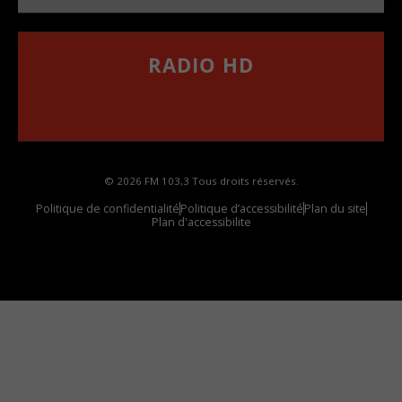
RADIO HD
••••••••••••••••••
Comment synthoniser la fréquence HD dans
votre voiture
© 2026 FM 103,3 Tous droits réservés.
Politique de confidentialité
Politique d’accessibilité
Plan du site
Plan d'accessibilite