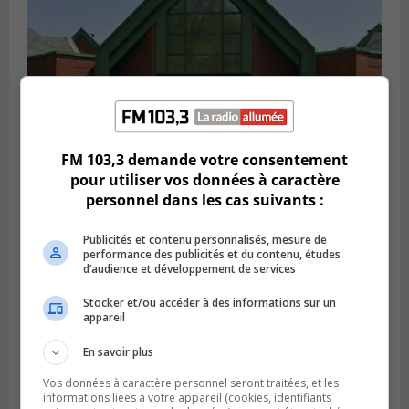
FM 103,3 demande votre consentement
pour utiliser vos données à caractère
VIEUX-LONGUEUIL
personnel dans les cas suivants :
Publié le 28 juillet 2026 à 07h44
La Tablée des chefs obtient un appui
Publicités et contenu personnalisés, mesure de
financier pour poursuivre sa mission
performance des publicités et du contenu, études
d’audience et développement de services
Stocker et/ou accéder à des informations sur un
appareil
En savoir plus
Vos données à caractère personnel seront traitées, et les
informations liées à votre appareil (cookies, identifiants