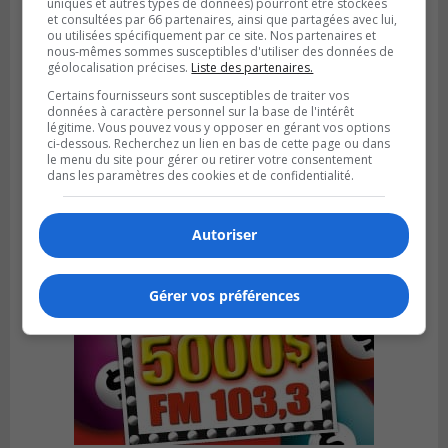
uniques et autres types de données) pourront être stockées
et consultées par 66 partenaires, ainsi que partagées avec lui,
ou utilisées spécifiquement par ce site. Nos partenaires et
nous-mêmes sommes susceptibles d'utiliser des données de
géolocalisation précises.
Liste des partenaires.
BOUCHERVILLE
Certains fournisseurs sont susceptibles de traiter vos
Publié le 27 juillet 2026 à 19h58
données à caractère personnel sur la base de l'intérêt
Metro prend les moyens pour protéger son
légitime. Vous pouvez vous y opposer en gérant vos options
personnel cadre
ci-dessous. Recherchez un lien en bas de cette page ou dans
le menu du site pour gérer ou retirer votre consentement
dans les paramètres des cookies et de confidentialité.
Autoriser
Gérer vos préférences