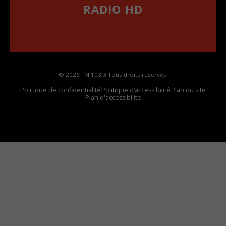
RADIO HD
••••••••••••••••••
Comment synthoniser la fréquence HD dans
votre voiture
© 2026 FM 103,3 Tous droits réservés.
Politique de confidentialité
Politique d’accessibilité
Plan du site
Plan d'accessibilite