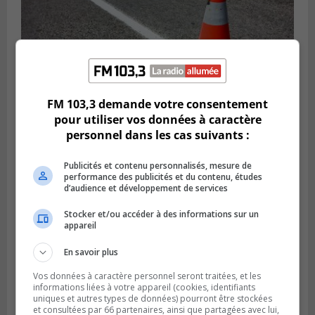
FM 103,3 demande votre consentement
pour utiliser vos données à caractère
personnel dans les cas suivants :
Publié le 29 juillet 2026 à 10h47
Des travaux de marquage de nuit
entraînent des entraves sur la Rive-Sud
Publicités et contenu personnalisés, mesure de
performance des publicités et du contenu, études
d’audience et développement de services
Stocker et/ou accéder à des informations sur un
appareil
En savoir plus
Vos données à caractère personnel seront traitées, et les
informations liées à votre appareil (cookies, identifiants
uniques et autres types de données) pourront être stockées
et consultées par 66 partenaires, ainsi que partagées avec lui,