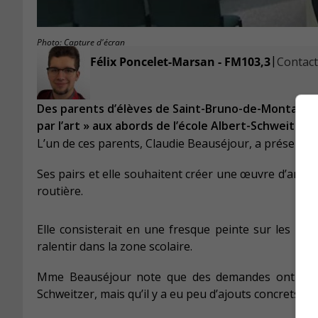
Photo: Capture d'écran
|
Félix Poncelet-Marsan - FM103,3
Contacte
Des parents d’élèves de Saint-Bruno-de-Montarville 
par l’art » aux abords de l’école Albert-Schweitzer.
L’un de ces parents, Claudie Beauséjour, a présenté c
Ses pairs et elle souhaitent créer une œuvre d’art coll
routière.
Elle consisterait en une fresque peinte sur les rues
ralentir dans la zone scolaire.
Mme Beauséjour note que des demandes ont été fa
Schweitzer, mais qu’il y a eu peu d’ajouts concrets de