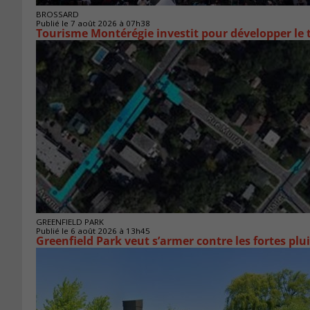
BROSSARD
Publié le 7 août 2026 à 07h38
Tourisme Montérégie investit pour développer le
GREENFIELD PARK
Publié le 6 août 2026 à 13h45
Greenfield Park veut s’armer 