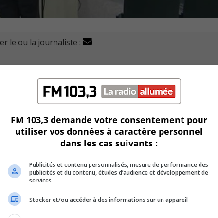
r le ou la journaliste :
veulent que la Ville les aide à réaliser un projet de « séc
e projet aux élus à la dernière séance du conseil municipal.
FM 103,3 demande votre consentement pour
ective avec l’école, pour sensibiliser les Montarvillois à la s
utiliser vos données à caractère personnel
dans les cas suivants :
 Cadieux et du Général-Vanier, qui inciterait les automobil
Publicités et contenu personnalisés, mesure de performance des
publicités et du contenu, études d’audience et développement de
services
ites dans les dernières années pour sécuriser l’école 
Stocker et/ou accéder à des informations sur un appareil
puis.