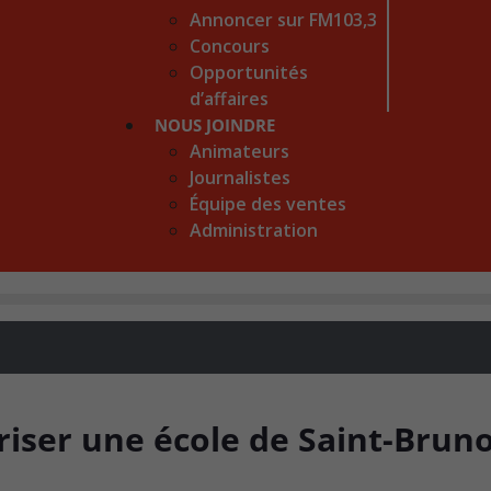
Annoncer sur FM103,3
Concours
Opportunités
d’affaires
NOUS JOINDRE
Animateurs
Journalistes
Équipe des ventes
Administration
uriser une école de Saint-Brun