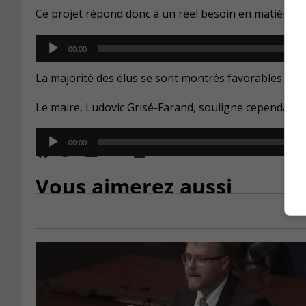
Ce projet répond donc à un réel besoin en matière de 
Audio
00:00
Player
La majorité des élus se sont montrés favorables à sou
Le maire, Ludovic Grisé-Farand, souligne cependant qu’
Audio
00:00
Player
Vous aimerez aussi