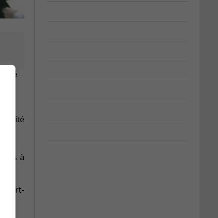
urité
écurité
istes à
Albert-