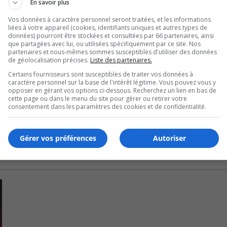
En savoir plus
sécurité selon elle, en plus d’apporter un cachet au secteur
Vos données à caractère personnel seront traitées, et les informations
liées à votre appareil (cookies, identifiants uniques et autres types de
U
données) pourront être stockées et consultées par 66 partenaires, ainsi
00:00
U
que partagées avec lui, ou utilisées spécifiquement par ce site. Nos
partenaires et nous-mêmes sommes susceptibles d'utiliser des données
Ar
tenir un tel projet de sensibilisation.
de géolocalisation précises.
Liste des partenaires.
ke
Certains fournisseurs sont susceptibles de traiter vos données à
il va falloir s’assurer de sa légalité avant de l’approuver.
to
caractère personnel sur la base de l'intérêt légitime. Vous pouvez vous y
opposer en gérant vos options ci-dessous. Recherchez un lien en bas de
in
cette page ou dans le menu du site pour gérer ou retirer votre
U
or
consentement dans les paramètres des cookies et de confidentialité.
00:00
U
de
Ar
vo
ke
Gérer vos préférences
Autoriser
to
in
or
de
vo