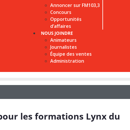
Annoncer sur FM103,3
Concours
Opportunités
d’affaires
NOUS JOINDRE
Animateurs
Journalistes
Équipe des ventes
Administration
our les formations Lynx du