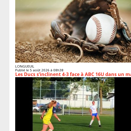
LONGUEUIL
Publié le 5 août 2026 à 08h38
Les Ducs s’inclinent 4‑3 face à ABC 16U dans un m