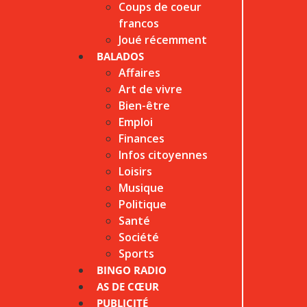
Coups de coeur
francos
Joué récemment
BALADOS
Affaires
Art de vivre
Bien-être
Emploi
Finances
Infos citoyennes
Loisirs
Musique
Politique
Santé
Société
Sports
BINGO RADIO
AS DE CŒUR
PUBLICITÉ