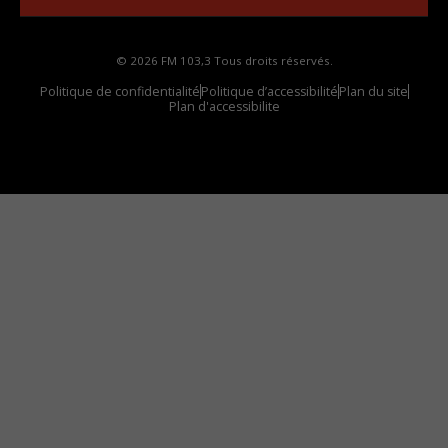
© 2026 FM 103,3 Tous droits réservés.
Politique de confidentialité
Politique d’accessibilité
Plan du site
Plan d'accessibilite
Comment installer notre vignette sur votre
appareil mobile