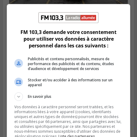
BROSSARD
Publié le 2 août 2026 à 23h04
Rappel de quatre produits alimentaires à
Brossard
FM 103,3 demande votre consentement
pour utiliser vos données à caractère
personnel dans les cas suivants :
Publicités et contenu personnalisés, mesure de
performance des publicités et du contenu, études
d’audience et développement de services
Stocker et/ou accéder à des informations sur un
appareil
En savoir plus
Vos données à caractère personnel seront traitées, et les
informations liées à votre appareil (cookies, identifiants
GREENFIELD PARK
uniques et autres types de données) pourront être stockées
Publié le 31 juillet 2026 à 16h45
et consultées par 66 partenaires, ainsi que partagées avec lui,
Des firmes de Longueuil vont participer
ou utilisées spécifiquement par ce site. Nos partenaires et
aux méga-travaux de l’hôpital Charles-
nous-mêmes sommes susceptibles d'utiliser des données de
Le Moyne
géolocalisation précises.
Liste des partenaires.