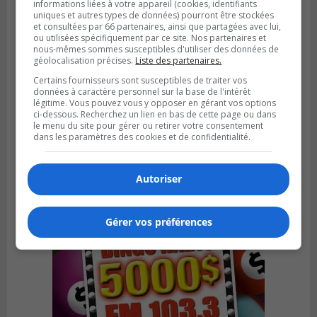
informations liées à votre appareil (cookies, identifiants
uniques et autres types de données) pourront être stockées
et consultées par 66 partenaires, ainsi que partagées avec lui,
ou utilisées spécifiquement par ce site. Nos partenaires et
nous-mêmes sommes susceptibles d'utiliser des données de
géolocalisation précises.
Liste des partenaires.
GREENFIELD PARK
Certains fournisseurs sont susceptibles de traiter vos
Publié le 31 juillet 2026 à 16h45
données à caractère personnel sur la base de l'intérêt
Des firmes de Longueuil vont participer
légitime. Vous pouvez vous y opposer en gérant vos options
aux méga-travaux de l’hôpital Charles-
ci-dessous. Recherchez un lien en bas de cette page ou dans
Le Moyne
le menu du site pour gérer ou retirer votre consentement
dans les paramètres des cookies et de confidentialité.
Autoriser
Gérer vos préférences