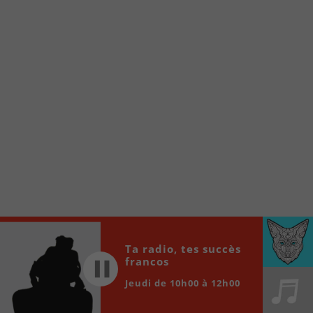
À partir de votre téléphone, allez sur le site
internet de la Radio allumée au
www.fm1033.ca
Ensuite cliquez sur l’icône situé au bas de
votre écran
(celui qui représente un carré incluant une
flèche dirigé vers le haut)
Cliquez maintenant sur l’option Ajouter sur
l’écran d’accueil et vous verrez apparaître le
logo du FM 103,3
Faites Enregistrer en haut à droite.
Et voilà! Toutes les infos et l’écoute de votre radio
locale vous sont maintenant accessibles en un clic!
Audio
Ta radio, tes succès
00:00
00:00
Player
francos
Jeudi de 10h00 à 12h00