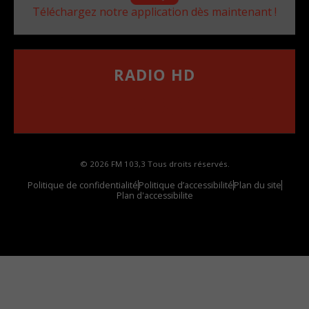
Téléchargez notre application dès maintenant !
RADIO HD
••••••••••••••••••
Comment synthoniser la fréquence HD dans
votre voiture
© 2026 FM 103,3 Tous droits réservés.
Politique de confidentialité
Politique d’accessibilité
Plan du site
Plan d'accessibilite