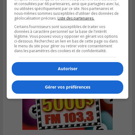
et consultées par 66 partenaires, ainsi que partagées avec lui,
ou utilisées spécifiquement par ce site. Nos partenaires et
nous-mêmes sommes susceptibles d'utiliser des données de
géolocalisation précises.
Liste des partenaires.
SAINT-HUBERT
Publié le 6 août 2026 à 09h39
Certains fournisseurs sont susceptibles de traiter vos
Longueuil injecte 1,5 M$ pour moderniser
données à caractère personnel sur la base de l'intérêt
légitime. Vous pouvez vous y opposer en gérant vos options
deux stations de pompage
ci-dessous. Recherchez un lien en bas de cette page ou dans
le menu du site pour gérer ou retirer votre consentement
dans les paramètres des cookies et de confidentialité.
Autoriser
Gérer vos préférences