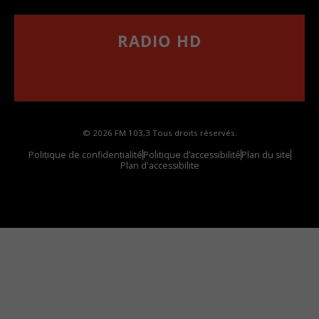
RADIO HD
••••••••••••••••••
Comment synthoniser la fréquence HD dans
votre voiture
© 2026 FM 103,3 Tous droits réservés.
Politique de confidentialité
Politique d’accessibilité
Plan du site
Plan d'accessibilite