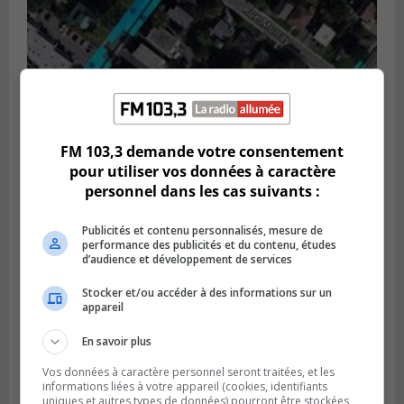
GREENFIELD PARK
FM 103,3 demande votre consentement
Publié le 6 août 2026 à 13h45
Greenfield Park veut s’armer contre les
pour utiliser vos données à caractère
fortes
personnel dans les cas suivants :
pluies
Publicités et contenu personnalisés, mesure de
performance des publicités et du contenu, études
d’audience et développement de services
Stocker et/ou accéder à des informations sur un
appareil
En savoir plus
Vos données à caractère personnel seront traitées, et les
informations liées à votre appareil (cookies, identifiants
uniques et autres types de données) pourront être stockées