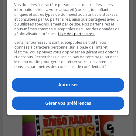
Vos données à caractère personnel seront traitées, et les
informations liées à votre appareil (cookies, identifiants
uniques et autres types de données) pourront être stockées
et consultées par 66 partenaires, ainsi que partagées avec lui,
ou utilisées spécifiquement par ce site. Nos partenaires et
nous-mêmes sommes susceptibles d'utiliser des données de
géolocalisation précises.
Liste des partenaires.
Certains fournisseurs sont susceptibles de traiter vos
données à caractère personnel sur la base de l'intérêt
légitime. Vous pouvez vous y opposer en gérant vos options
SAINT-BRUNO-DE-MONTARVILLE
ci-dessous. Recherchez un lien en bas de cette page ou dans
Publié le 2 août 2026 à 08h06
La Fête des parcs est de retour à Saint-
le menu du site pour gérer ou retirer votre consentement
dans les paramètres des cookies et de confidentialité.
Bruno
Autoriser
Gérer vos préférences