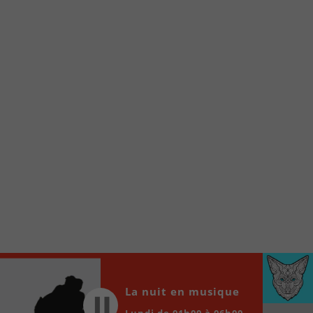
Voici la procédure ;)
À partir de votre téléphone, allez sur le site
internet de la Radio allumée au
www.fm1033.ca
Ensuite cliquez sur l’icône situé au bas de
votre écran
(celui qui représente un carré incluant une
flèche dirigé vers le haut)
Cliquez maintenant sur l’option Ajouter sur
l’écran d’accueil et vous verrez apparaître le
logo du FM 103,3
Faites Enregistrer en haut à droite.
Et voilà! Toutes les infos et l’écoute de votre radio
locale vous sont maintenant accessibles en un clic!
Audio
00:00
00:00
La nuit en musique
Player
Lundi de 01h00 à 06h00