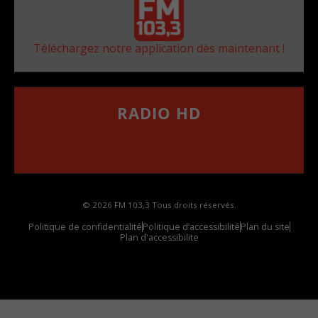
Téléchargez notre application dès maintenant !
RADIO HD
••••••••••••••••••
Comment synthoniser la fréquence HD dans
votre voiture
© 2026 FM 103,3 Tous droits réservés.
Politique de confidentialité
Politique d’accessibilité
Plan du site
Plan d'accessibilite