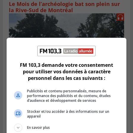
Le Mois de l’archéologie bat son plein sur
la Rive-Sud de Montréal
FM 103,3 demande votre consentement
pour utiliser vos données à caractère
personnel dans les cas suivants :
SAINT-HUBERT
Publicités et contenu personnalisés, mesure de
Publié le 3 août 2026 à 12h00
performance des publicités et du contenu, études
L’arrivée du marché saisonnier à Saint-
d’audience et développement de services
Hubert
Stocker et/ou accéder à des informations sur un
appareil
En savoir plus